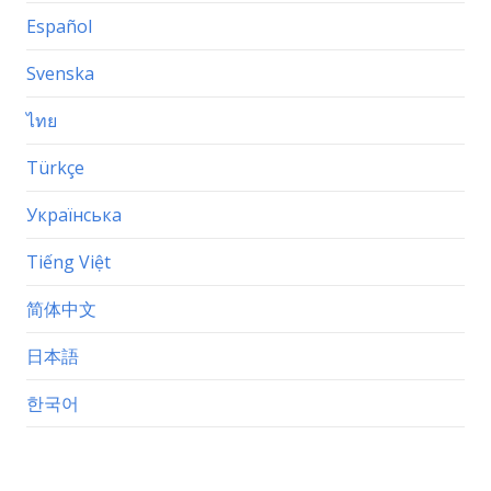
Español
Svenska
ไทย
Türkçe
Українська
Tiếng Việt
简体中文
日本語
한국어