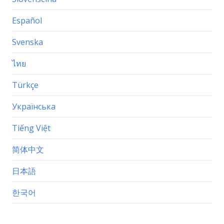
Español
Svenska
ไทย
Türkçe
Українська
Tiếng Việt
简体中文
日本語
한국어