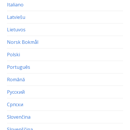
Italiano
Latviešu
Lietuvos
Norsk Bokmål
Polski
Português
Română
Русский
Српски
Slovenčina
Slovenščina