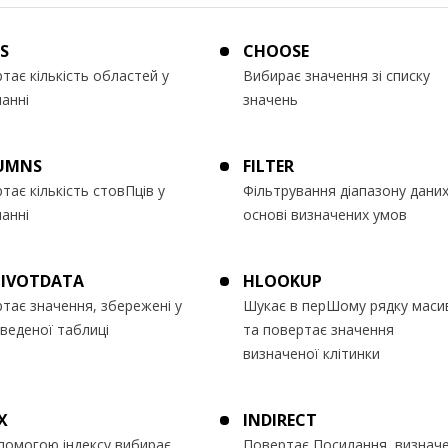
S
CHOOSE
тає кількість областей у
Вибирає значення зі списку
анні
значень
UMNS
FILTER
тає кількість стовПців у
Фільтрування діапазону даних
анні
основі визначених умов
PIVOTDATA
HLOOKUP
тає значення, збережені у
Шукає в перШому рядку маси
 зведеної таблиці
та повертає значення
визначеної клітинки
X
INDIRECT
помогою індексу вибирає
Повертає Посилання, визнач