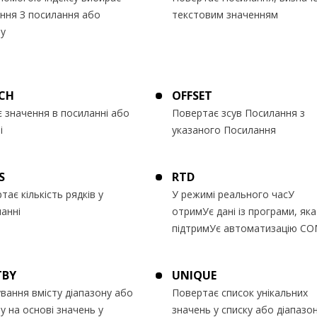
ння З посилання або
текстовим значенням
у
CH
OFFSET
 значення в посиланні або
Повертає зсув Посилання з
і
указаного Посилання
S
RTD
тає кількість рядків у
У режимі реального часУ
анні
отримУє дані із програми, яка
підтримУє автоматизацію C
TBY
UNIQUE
вання вмісту діапазону або
Повертає список унікальних
у на основі значень у
значень у списку або діапазон