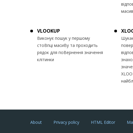
відпо
масив
VLOOKUP
XLO
Виконує пошук у першому
Шукає
стоВпці масиВу та проходить
повер
рядок для поВернення значення
відпо
клітинки
знахо
значе
XLOO
найбл
About
Privacy policy
HTML Editor
Ma