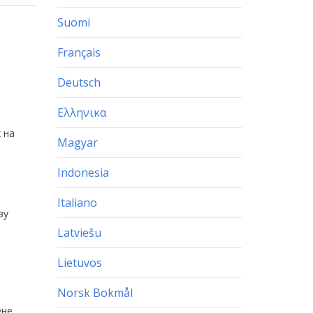
Suomi
Français
Deutsch
Ελληνικα
 на
Magyar
Indonesia
Italiano
ву
Latviešu
Lietuvos
Norsk Bokmål
ене