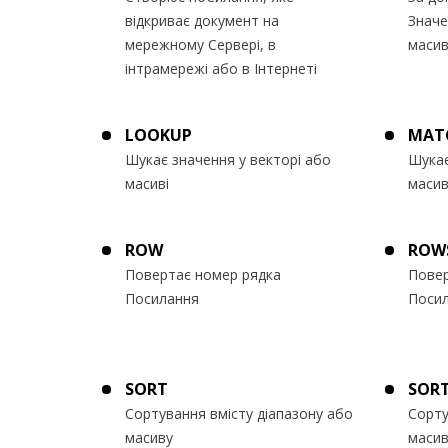
відкриває документ на
Значе
мережному Сервері, в
масив
інтрамережі або в Інтернеті
LOOKUP
MAT
Шукає значення у векторі або
Шукає
масиві
масив
ROW
ROW
Повертає номер рядка
Повер
Посилання
Посил
SORT
SOR
Сортування вмісту діапазону або
Сорту
масиву
масив