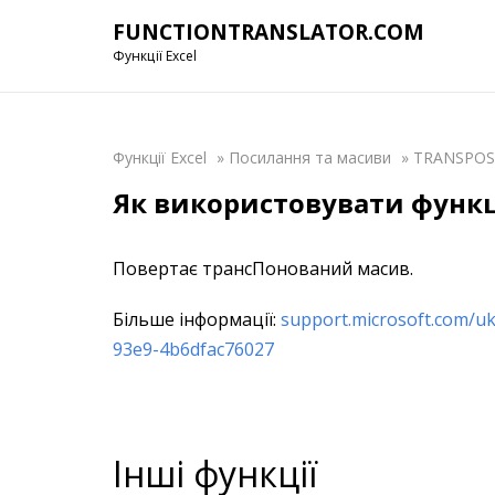
FUNCTIONTRANSLATOR.COM
Функції Excel
Функції Excel
»
Посилання та масиви
»
TRANSPOS
Як використовувати функц
Повертає трансПонований масив.
Більше інформації:
support.microsoft.com/u
93e9-4b6dfac76027
Інші функції