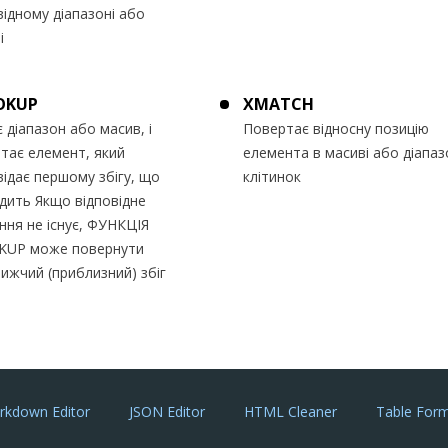
відному діапазоні або
і
OKUP
XMATCH
 діапазон або масив, і
Повертає відносну позицію
тає елемент, який
елемента в масиві або діапаз
відає першому збігу, що
клітинок
дить Якщо відповідне
ння не існує, ФУНКЦІЯ
KUP може повернути
ижчий (приблизний) збіг
rkdown Editor
JSON Editor
HTML Cleaner
Table Form