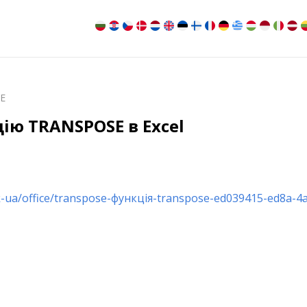
E
ію TRANSPOSE в Excel
k-ua/office/transpose-функція-transpose-ed039415-ed8a-4