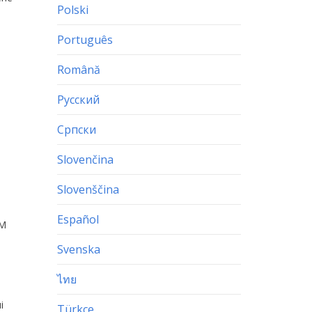
Polski
Português
Română
Русский
Српски
Slovenčina
Slovenščina
Español
OM
Svenska
ไทย
і
Türkçe