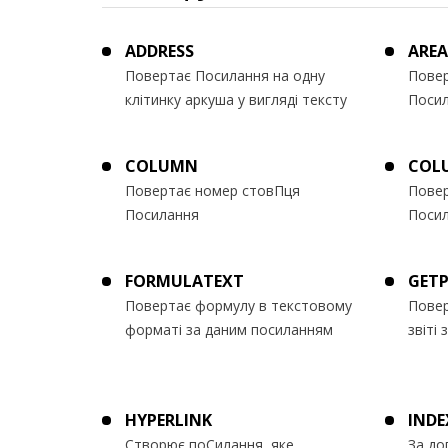
ADDRESS
AREA
Повертає Посилання на одну
Повер
клітинку аркуша у вигляді тексту
Посил
COLUMN
COL
Повертає номер стовПця
Повер
Посилання
Посил
FORMULATEXT
GET
Повертає формулу в текстовому
Повер
форматі за даним посиланням
звіті
HYPERLINK
INDE
Створює поСилання, яке
За до