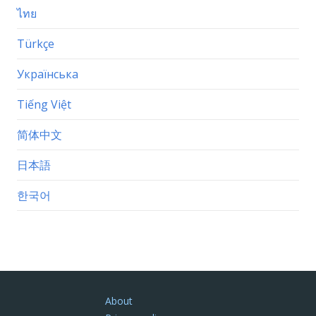
ไทย
Türkçe
Українська
Tiếng Việt
简体中文
日本語
한국어
About