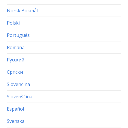
Norsk Bokmål
Polski
Português
Română
Русский
Српски
Slovenčina
Slovenščina
Español
Svenska