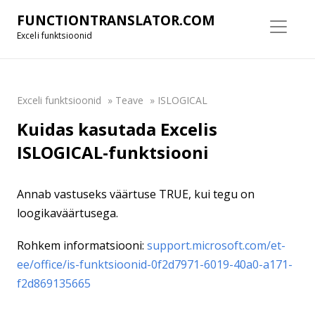
FUNCTIONTRANSLATOR.COM
Exceli funktsioonid
Exceli funktsioonid
»
Teave
»
ISLOGICAL
Kuidas kasutada Excelis
ISLOGICAL-funktsiooni
Annab vastuseks väärtuse TRUE, kui tegu on
loogikaväärtusega.
Rohkem informatsiooni:
support.microsoft.com/et-
ee/office/is-funktsioonid-0f2d7971-6019-40a0-a171-
f2d869135665