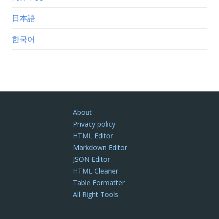
日本語
한국어
About
Privacy policy
HTML Editor
Markdown Editor
JSON Editor
HTML Cleaner
Table Formatter
All Right Tools