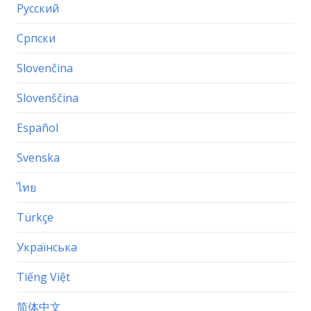
Русский
Српски
Slovenčina
Slovenščina
Español
Svenska
ไทย
Türkçe
Українська
Tiếng Việt
简体中文