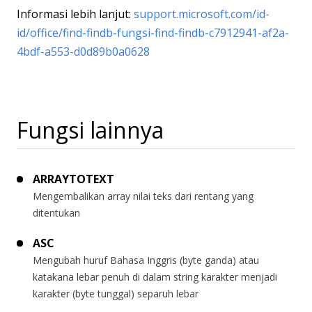
Informasi lebih lanjut:
support.microsoft.com/id-
id/office/find-findb-fungsi-find-findb-c7912941-af2a-
4bdf-a553-d0d89b0a0628
Fungsi lainnya
ARRAYTOTEXT
Mengembalikan array nilai teks dari rentang yang
ditentukan
ASC
Mengubah huruf Bahasa Inggris (byte ganda) atau
katakana lebar penuh di dalam string karakter menjadi
karakter (byte tunggal) separuh lebar