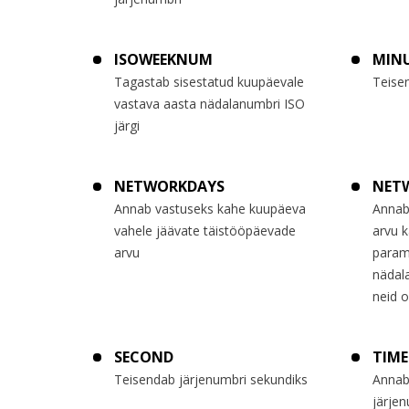
ISOWEEKNUM
MIN
Tagastab sisestatud kuupäevale
Teise
vastava aasta nädalanumbri ISO
järgi
NETWORKDAYS
NET
Annab vastuseks kahe kuupäeva
Annab
vahele jäävate täistööpäevade
arvu 
arvu
parame
nädala
neid 
SECOND
TIME
Teisendab järjenumbri sekundiks
Annab 
järje