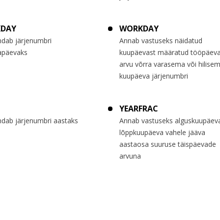
KDAY
WORKDAY
ndab järjenumbri
Annab vastuseks näidatud
apäevaks
kuupäevast määratud tööpäev
arvu võrra varasema või hilise
kuupäeva järjenumbri
YEARFRAC
ndab järjenumbri aastaks
Annab vastuseks alguskuupäeva
lõppkuupäeva vahele jääva
aastaosa suuruse täispäevade
arvuna