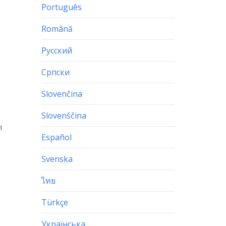
Português
Română
Русский
Српски
Slovenčina
Slovenščina
i
Español
Svenska
ไทย
Türkçe
Українська