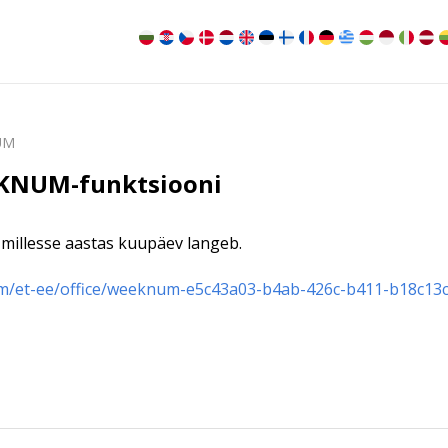
UM
EKNUM-funktsiooni
 millesse aastas kuupäev langeb.
om/et-ee/office/weeknum-e5c43a03-b4ab-426c-b411-b18c13