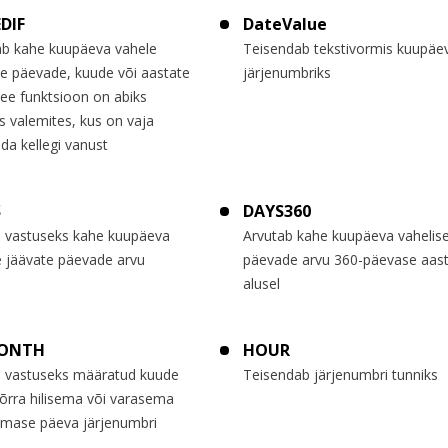
DIF
DateValue
ab kahe kuupäeva vahele
Teisendab tekstivormis kuupäe
te päevade, kuude või aastate
järjenumbriks
ee funktsioon on abiks
s valemites, kus on vaja
da kellegi vanust
S
DAYS360
 vastuseks kahe kuupäeva
Arvutab kahe kuupäeva vahelis
e jäävate päevade arvu
päevade arvu 360-päevase aas
alusel
ONTH
HOUR
 vastuseks määratud kuude
Teisendab järjenumbri tunniks
õrra hilisema või varasema
iimase päeva järjenumbri