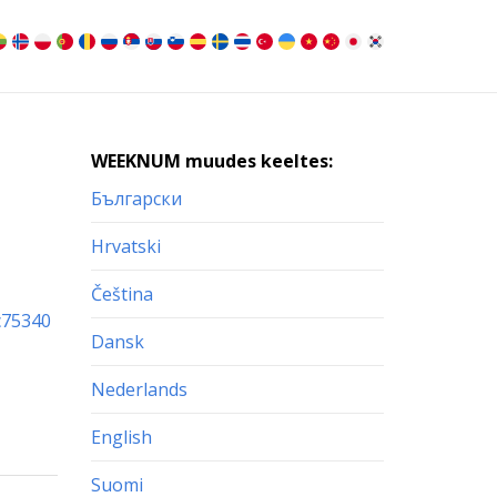
WEEKNUM muudes keeltes:
Български
Hrvatski
Čeština
c75340
Dansk
Nederlands
English
Suomi