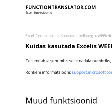
FUNCTIONTRANSLATOR.COM
Exceli funktsioonid
Exceli funktsioonid
»
Kuupäev ja kellaaeg
»
WEEKN
Kuidas kasutada Excelis WE
Teisendab järjenumbri selle nädala numbriks,
Rohkem informatsiooni:
support.microsoft.c
Muud funktsioonid