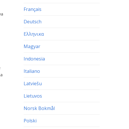
Français
va
Deutsch
Ελληνικα
Magyar
Indonesia
e
Italiano
ta
Latviešu
Lietuvos
Norsk Bokmål
Polski