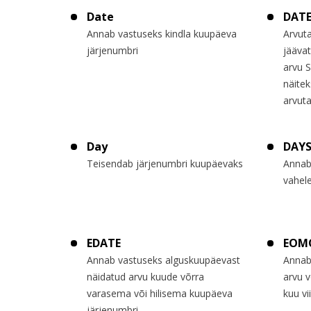
Date
DATE
Annab vastuseks kindla kuupäeva
Arvut
järjenumbri
jääva
arvu S
näitek
arvuta
Day
DAY
Teisendab järjenumbri kuupäevaks
Annab
vahel
EDATE
EOM
Annab vastuseks alguskuupäevast
Annab
näidatud arvu kuude võrra
arvu v
varasema või hilisema kuupäeva
kuu v
järjenumbri