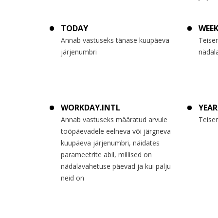
TODAY
WEE
Annab vastuseks tänase kuupäeva
Teise
järjenumbri
nädal
WORKDAY.INTL
YEAR
Annab vastuseks määratud arvule
Teise
tööpäevadele eelneva või järgneva
kuupäeva järjenumbri, näidates
parameetrite abil, millised on
nädalavahetuse päevad ja kui palju
neid on