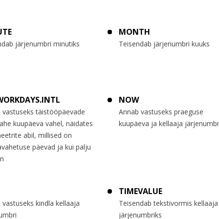
UTE
MONTH
ndab järjenumbri minutiks
Teisendab järjenumbri kuuks
WORKDAYS.INTL
NOW
 vastuseks täistööpäevade
Annab vastuseks praeguse
kahe kuupäeva vahel, näidates
kuupäeva ja kellaaja järjenumbr
etrite abil, millised on
vahetuse päevad ja kui palju
on
TIMEVALUE
vastuseks kindla kellaaja
Teisendab tekstivormis kellaaja
numbri
järjenumbriks