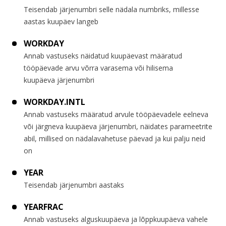
Teisendab järjenumbri selle nädala numbriks, millesse
aastas kuupäev langeb
WORKDAY
Annab vastuseks näidatud kuupäevast määratud
tööpäevade arvu võrra varasema või hilisema
kuupäeva järjenumbri
WORKDAY.INTL
Annab vastuseks määratud arvule tööpäevadele eelneva
või järgneva kuupäeva järjenumbri, näidates parameetrite
abil, millised on nädalavahetuse päevad ja kui palju neid
on
YEAR
Teisendab järjenumbri aastaks
YEARFRAC
Annab vastuseks alguskuupäeva ja lõppkuupäeva vahele