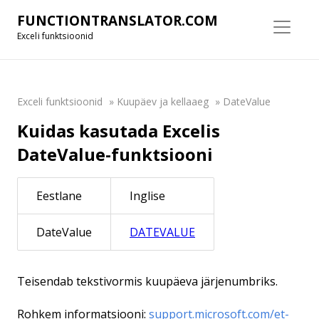
FUNCTIONTRANSLATOR.COM
Exceli funktsioonid
Exceli funktsioonid
»
Kuupäev ja kellaaeg
»
DateValue
Kuidas kasutada Excelis
DateValue-funktsiooni
Eestlane
Inglise
DateValue
DATEVALUE
Teisendab tekstivormis kuupäeva järjenumbriks.
Rohkem informatsiooni:
support.microsoft.com/et-