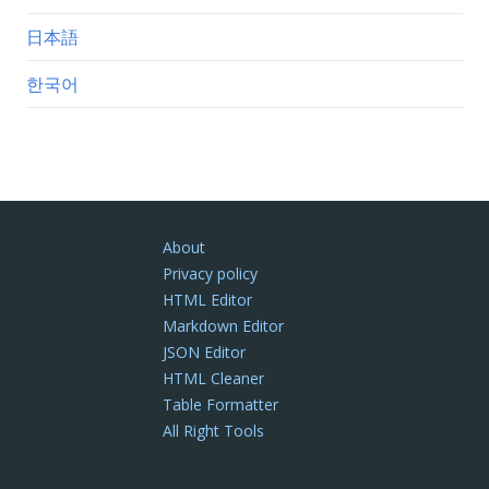
日本語
한국어
About
Privacy policy
HTML Editor
Markdown Editor
JSON Editor
HTML Cleaner
Table Formatter
All Right Tools