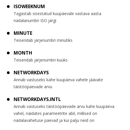
ISOWEEKNUM
Tagastab sisestatud kuupäevale vastava aasta
nädalanumbri ISO järgi
MINUTE
Teisendab järjenumbri minutiks
MONTH
Teisendab järjenumbri kuuks
NETWORKDAYS
Annab vastuseks kahe kuupäeva vahele jäävate
täistööpäevade arvu
NETWORKDAYS.INTL
Annab vastuseks täistööpäevade arvu kahe kuupäeva
vahel, näidates parameetrite abil, millised on
nädalavahetuse päevad ja kui palju neid on