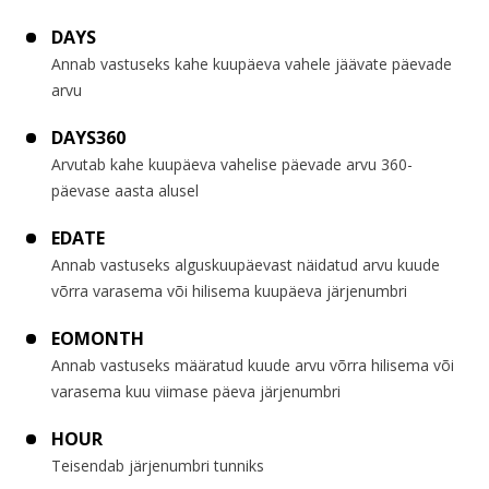
DAYS
Annab vastuseks kahe kuupäeva vahele jäävate päevade
arvu
DAYS360
Arvutab kahe kuupäeva vahelise päevade arvu 360-
päevase aasta alusel
EDATE
Annab vastuseks alguskuupäevast näidatud arvu kuude
võrra varasema või hilisema kuupäeva järjenumbri
EOMONTH
Annab vastuseks määratud kuude arvu võrra hilisema või
varasema kuu viimase päeva järjenumbri
HOUR
Teisendab järjenumbri tunniks