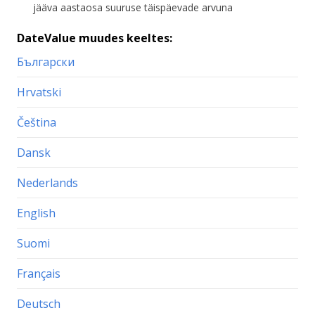
jääva aastaosa suuruse täispäevade arvuna
DateValue muudes keeltes:
Български
Hrvatski
Čeština
Dansk
Nederlands
English
Suomi
Français
Deutsch