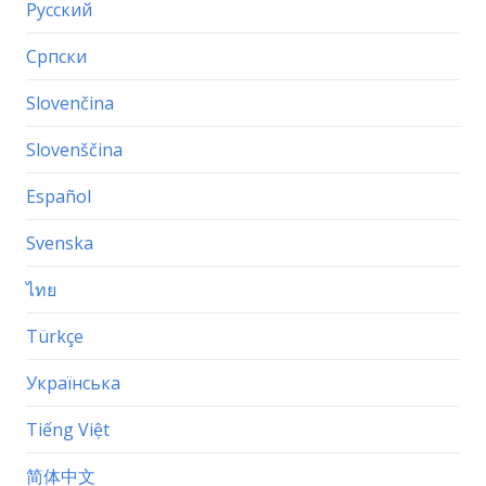
Русский
Српски
Slovenčina
Slovenščina
Español
Svenska
ไทย
Türkçe
Українська
Tiếng Việt
简体中文