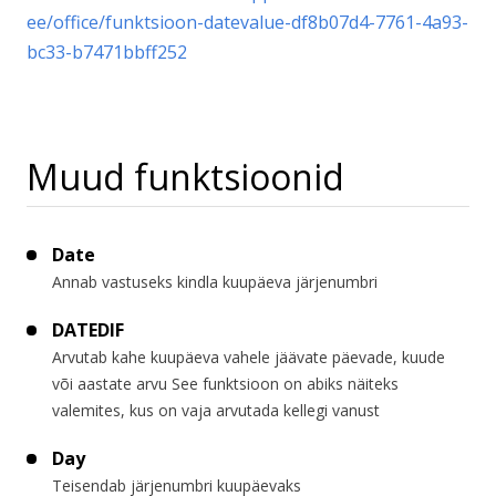
ee/office/funktsioon-datevalue-df8b07d4-7761-4a93-
bc33-b7471bbff252
Muud funktsioonid
Date
Annab vastuseks kindla kuupäeva järjenumbri
DATEDIF
Arvutab kahe kuupäeva vahele jäävate päevade, kuude
või aastate arvu See funktsioon on abiks näiteks
valemites, kus on vaja arvutada kellegi vanust
Day
Teisendab järjenumbri kuupäevaks