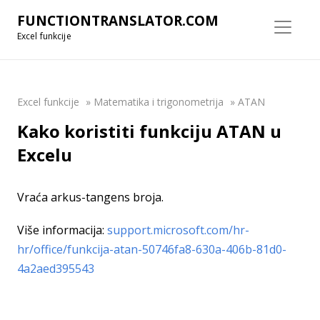
FUNCTIONTRANSLATOR.COM
Excel funkcije
Excel funkcije
»
Matematika i trigonometrija
»
ATAN
Kako koristiti funkciju ATAN u
Excelu
Vraća arkus-tangens broja.
Više informacija:
support.microsoft.com/hr-
hr/office/funkcija-atan-50746fa8-630a-406b-81d0-
4a2aed395543