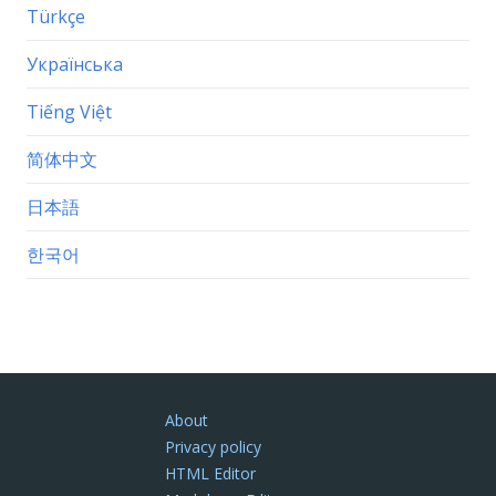
Türkçe
Українська
Tiếng Việt
简体中文
日本語
한국어
About
Privacy policy
HTML Editor