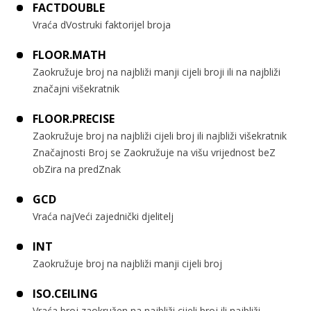
FACTDOUBLE
Vraća dVostruki faktorijel broja
FLOOR.MATH
Zaokružuje broj na najbliži manji cijeli broji ili na najbliži
značajni višekratnik
FLOOR.PRECISE
Zaokružuje broj na najbliži cijeli broj ili najbliži višekratnik
Značajnosti Broj se Zaokružuje na višu vrijednost beZ
obZira na predZnak
GCD
Vraća najVeći zajednički djelitelj
INT
Zaokružuje broj na najbliži manji cijeli broj
ISO.CEILING
Vraća broj zaokružen na najbliži cijeli broj ili najbliži