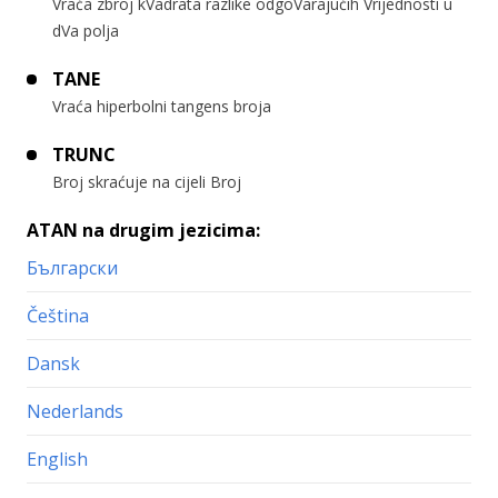
Vraća zbroj kVadrata razlike odgoVarajućih Vrijednosti u
dVa polja
TANE
Vraća hiperbolni tangens broja
TRUNC
Broj skraćuje na cijeli Broj
ATAN na drugim jezicima:
Български
Čeština
Dansk
Nederlands
English