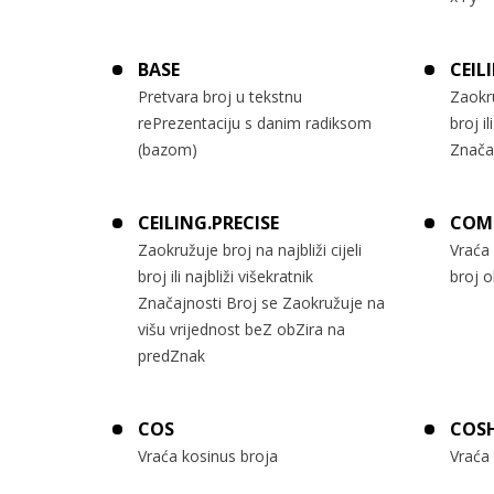
BASE
CEIL
Pretvara broj u tekstnu
Zaokru
rePrezentaciju s danim radiksom
broj il
(bazom)
Znača
CEILING.PRECISE
COM
Zaokružuje broj na najbliži cijeli
Vraća
broj ili najbliži višekratnik
broj o
Značajnosti Broj se Zaokružuje na
višu vrijednost beZ obZira na
predZnak
COS
COS
Vraća kosinus broja
Vraća 