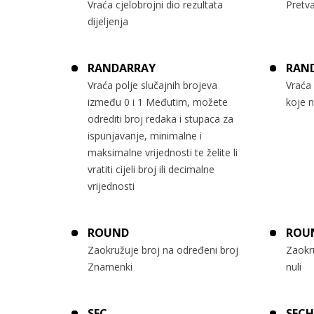
Vraća cjelobrojni dio rezultata
Pretva
dijeljenja
RANDARRAY
RAN
Vraća polje slučajnih brojeva
Vraća 
između 0 i 1 Međutim, možete
koje 
odrediti broj redaka i stupaca za
ispunjavanje, minimalne i
maksimalne vrijednosti te želite li
vratiti cijeli broj ili decimalne
vrijednosti
ROUND
ROU
Zaokružuje broj na određeni broj
Zaokr
Znamenki
nuli
SEC
SECH