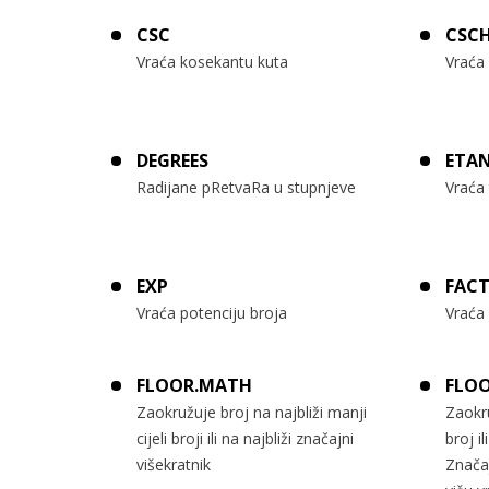
CSC
CSC
Vraća kosekantu kuta
Vraća
DEGREES
ETA
Radijane pRetvaRa u stupnjeve
Vraća
EXP
FAC
Vraća potenciju broja
Vraća 
FLOOR.MATH
FLOO
Zaokružuje broj na najbliži manji
Zaokru
cijeli broji ili na najbliži značajni
broj il
višekratnik
Znača