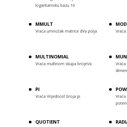
logaritamsku bazu 10
MMULT
MOD
Vraća umnožak matrice dVa polja
Vraća 
MULTINOMIAL
MUN
Vraća multinom skupa brojeVa
Vraća 
dimen
PI
POW
Vraća Vrijednost broja pi
Vraća 
potenc
QUOTIENT
RADI