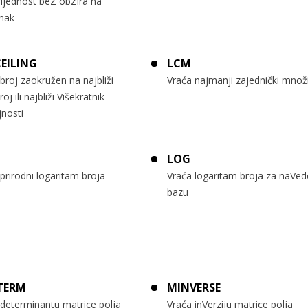
rijednost beZ obZira na
nak
CEILING
LCM
broj zaokružen na najbliži
Vraća najmanji zajednički množi
broj ili najbliži Višekratnik
jnosti
LOG
prirodni logaritam broja
Vraća logaritam broja za naVe
bazu
TERM
MINVERSE
 determinantu matrice polja
Vraća inVerziju matrice polja