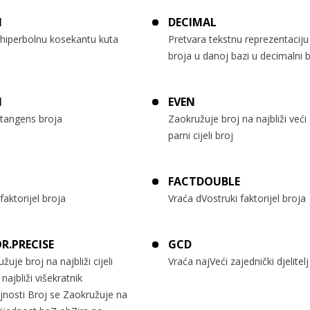
H
DECIMAL
 hiperbolnu kosekantu kuta
Pretvara tekstnu reprezentaciju
broja u danoj bazi u decimalni b
N
EVEN
 tangens broja
Zaokružuje broj na najbliži veći
parni cijeli broj
T
FACTDOUBLE
faktorijel broja
Vraća dVostruki faktorijel broja
R.PRECISE
GCD
žuje broj na najbliži cijeli
Vraća najVeći zajednički djelitelj
i najbliži višekratnik
jnosti Broj se Zaokružuje na