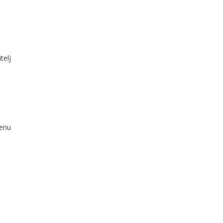
telj
denu