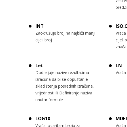
višu v
predZ
INT
ISO.
Zaokružuje broj na najbliži manji
Vraća 
cijeli broj
cijeli 
znača
Let
LN
Dodjeljuje nazive rezultatima
Vraća 
izračuna da bi se dopuštanje
skladištenja posrednih izračuna,
vrijednosti ili Definiranje naziva
unutar formule
LOG10
MDE
Vraća logaritam broja za
Vraća