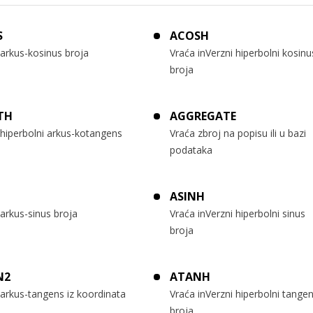
S
ACOSH
arkus-kosinus broja
Vraća inVerzni hiperbolni kosinu
broja
TH
AGGREGATE
 hiperbolni arkus-kotangens
Vraća zbroj na popisu ili u bazi
podataka
ASINH
arkus-sinus broja
Vraća inVerzni hiperbolni sinus
broja
N2
ATANH
arkus-tangens iz koordinata
Vraća inVerzni hiperbolni tange
broja