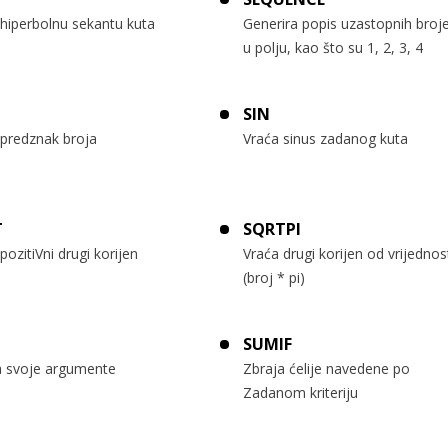
 hiperbolnu sekantu kuta
Generira popis uzastopnih broj
u polju, kao što su 1, 2, 3, 4
SIN
 predznak broja
Vraća sinus zadanog kuta
T
SQRTPI
pozitiVni drugi korijen
Vraća drugi korijen od vrijednos
(broj * pi)
SUMIF
a svoje argumente
Zbraja ćelije navedene po
Zadanom kriteriju