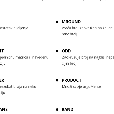
MROUND
ostatak dijeljenja
Vraća broj zaokružen na željeni
množitelj
IT
ODD
jediničnu matricu ili navedenu
Zaokružuje broj na najbliži nepa
ziju
cijeli broj
ER
PRODUCT
rezultat broja na neku
Množi svoje arguMente
iju
ANS
RAND