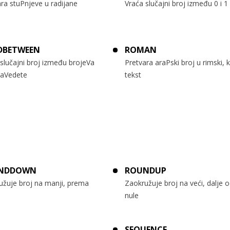
ra stuPnjeve u radijane
Vraća slučajni broj između 0 i 1
DBETWEEN
ROMAN
slučajni broj između brojeVa
Pretvara araPski broj u rimski, 
naVedete
tekst
NDDOWN
ROUNDUP
užuje broj na manji, prema
Zaokružuje broj na veći, dalje 
nule
SEQUENCE