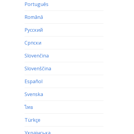
Português
Română
Русский
Српски
Slovenčina
Slovenščina
Español
Svenska
ไทย
Türkçe
Українська