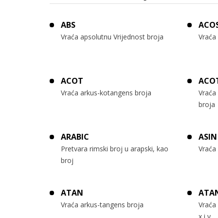
ABS
ACO
Vraća apsolutnu Vrijednost broja
Vraća 
ACOT
ACO
Vraća arkus-kotangens broja
Vraća
broja
ARABIC
ASIN
Pretvara rimski broj u arapski, kao
Vraća 
broj
ATAN
ATA
Vraća arkus-tangens broja
Vraća 
x i y