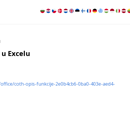
H
 u Excelu
/office/coth-opis-funkcije-2e0b4cb6-0ba0-403e-aed4-