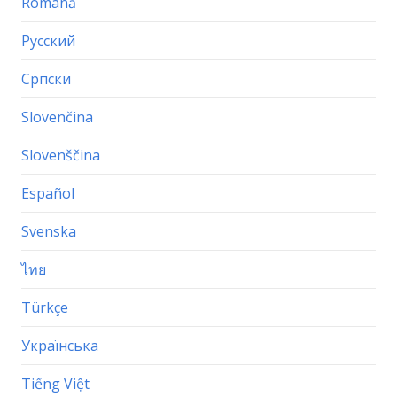
Română
Русский
Српски
Slovenčina
Slovenščina
Español
Svenska
ไทย
Türkçe
Українська
Tiếng Việt