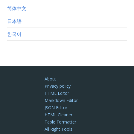
简体中文
日本語
한국어
About
Privacy policy
HTML Editor
Markdown Editor
JSON Editor
HTML Cleaner
Table Formatter
All Right Tools