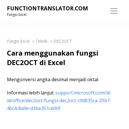
FUNCTIONTRANSLATOR.COM
Fungsi Excel
Fungsi Excel
»
Teknik
»
DEC2OCT
Cara menggunakan fungsi
DEC2OCT di Excel
Mengonversi angka desimal menjadi oktal.
Informasi lebih lanjut:
support.microsoft.com/id-
id/office/dec2oct-fungsi-dec2oct-c9d835ca-20b7-
40c4-8a9e-d3be351ce00f