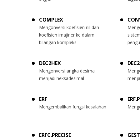
COMPLEX
CON
Mengonversi koefisien riil dan
Mengo
koefisien imajiner ke dalam
siste
bilangan kompleks
pengu
DEC2HEX
DEC
Mengonversi angka desimal
Mengo
menjadi heksadesimal
menja
ERF
ERF.
Mengembalikan fungsi kesalahan
Menge
ERFC.PRECISE
GEST