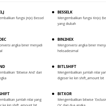
ELJ
BESSELK
mbalikan fungsi Jn(x) Bessel
Mengembalikan fungsi Kn(x) Be
yang diubah
DEC
BIN2HEX
nversi angka biner menjadi
Mengonversi angka biner menja
al
heksadesimal
AND
BITLSHIFT
mbalikan 'Bitwise And' dari
Mengembalikan jumlah nilai ya
ngka
digeser ke kiri shift_amount bit
SHIFT
BITXOR
mbalikan jumlah nilai yang
Mengembalikan bitwise 'Exclusi
r ke kiri shift_amount bit
Or' dari dua angka