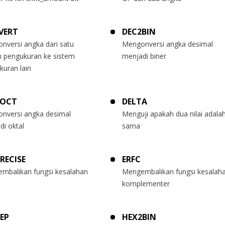
VERT
DEC2BIN
nversi angka dari satu
Mengonversi angka desimal
m pengukuran ke sistem
menjadi biner
kuran lain
2OCT
DELTA
nversi angka desimal
Menguji apakah dua nilai adala
di oktal
sama
PRECISE
ERFC
mbalikan fungsi kesalahan
Mengembalikan fungsi kesalah
komplementer
EP
HEX2BIN