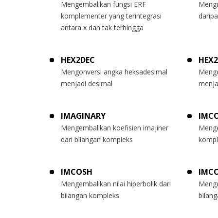
Mengembalikan fungsi ERF
Mengu
komplementer yang terintegrasi
darip
antara x dan tak terhingga
HEX2DEC
HEX
Mengonversi angka heksadesimal
Mengo
menjadi desimal
menja
IMAGINARY
IMC
Mengembalikan koefisien imajiner
Menge
dari bilangan kompleks
kompl
IMCOSH
IMC
Mengembalikan nilai hiperbolik dari
Menge
bilangan kompleks
bilan