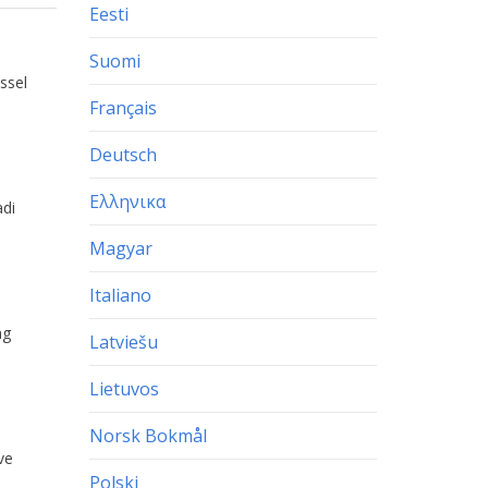
Eesti
Suomi
ssel
Français
Deutsch
Ελληνικα
di
Magyar
Italiano
ng
Latviešu
Lietuvos
Norsk Bokmål
ve
Polski