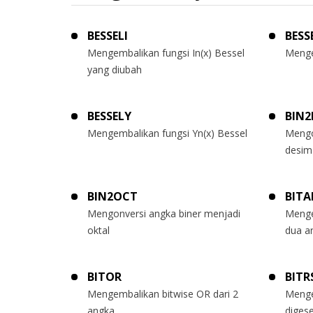
BESSELI
BESS
Mengembalikan fungsi In(x) Bessel
Menge
yang diubah
BESSELY
BIN2
Mengembalikan fungsi Yn(x) Bessel
Mengo
desim
BIN2OCT
BIT
Mengonversi angka biner menjadi
Menge
oktal
dua a
BITOR
BITR
Mengembalikan bitwise OR dari 2
Menge
angka
digese