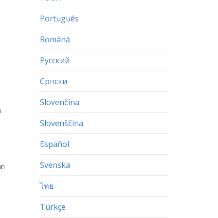
Português
Română
Русский
Српски
Slovenčina
h
Slovenščina
Español
Svenska
an
ไทย
Türkçe