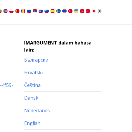
IMARGUMENT dalam bahasa
lain:
Български
Hrvatski
-4f59-
Čeština
Dansk
Nederlands
English