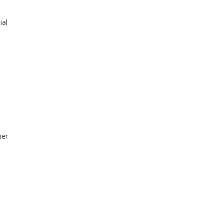
ial
ner