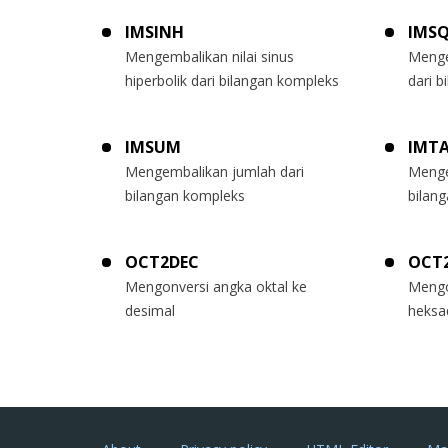
IMSINH
IMS
Mengembalikan nilai sinus
Menge
hiperbolik dari bilangan kompleks
dari 
IMSUM
IMT
Mengembalikan jumlah dari
Menge
bilangan kompleks
bilan
OCT2DEC
OCT
Mengonversi angka oktal ke
Mengo
desimal
heksa