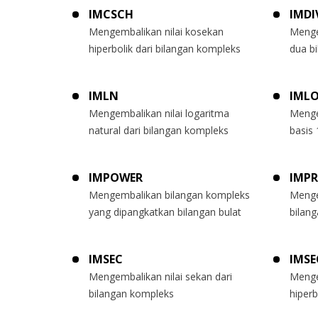
IMCSCH
IMDI
Mengembalikan nilai kosekan
Mengem
hiperbolik dari bilangan kompleks
dua b
IMLN
IML
Mengembalikan nilai logaritma
Menge
natural dari bilangan kompleks
basis 
IMPOWER
IMP
Mengembalikan bilangan kompleks
Menge
yang dipangkatkan bilangan bulat
bilan
IMSEC
IMSE
Mengembalikan nilai sekan dari
Menge
bilangan kompleks
hiperb