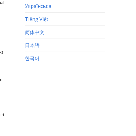
al
Українська
Tiếng Việt
简体中文
日本語
ks
한국어
ri
ri