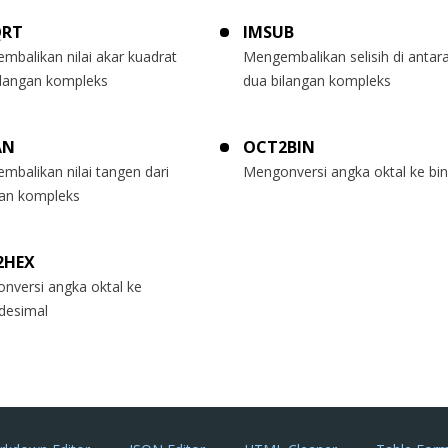
QRT
IMSUB
mbalikan nilai akar kuadrat
Mengembalikan selisih di antar
bilangan kompleks
dua bilangan kompleks
AN
OCT2BIN
mbalikan nilai tangen dari
Mengonversi angka oktal ke bin
gan kompleks
2HEX
nversi angka oktal ke
desimal