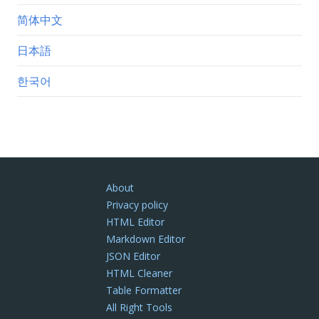
简体中文
日本語
한국어
About
Privacy policy
HTML Editor
Markdown Editor
JSON Editor
HTML Cleaner
Table Formatter
All Right Tools