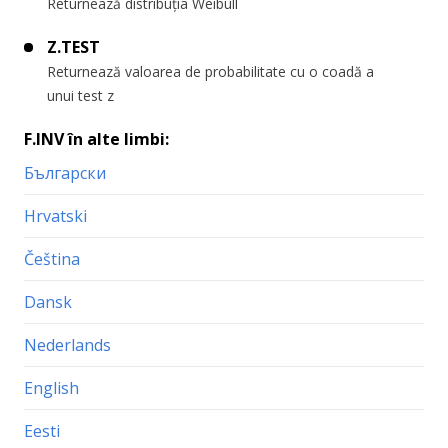
Returnează distribuția Weibull
Z.TEST
Returnează valoarea de probabilitate cu o coadă a
unui test z
F.INV în alte limbi:
Български
Hrvatski
Čeština
Dansk
Nederlands
English
Eesti