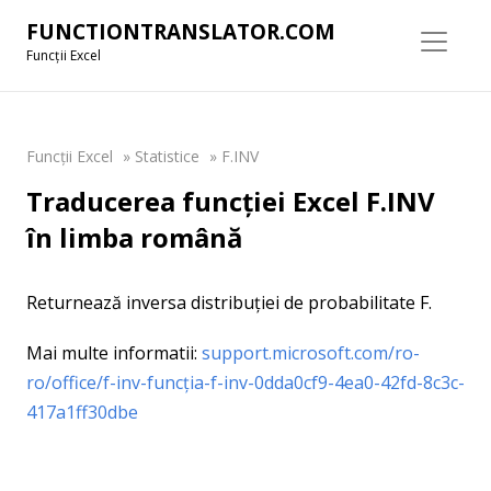
FUNCTIONTRANSLATOR.COM
Funcții Excel
Funcții Excel
»
Statistice
»
F.INV
Traducerea funcției Excel F.INV
în limba română
Returnează inversa distribuției de probabilitate F.
Mai multe informatii:
support.microsoft.com/ro-
ro/office/f-inv-funcția-f-inv-0dda0cf9-4ea0-42fd-8c3c-
417a1ff30dbe