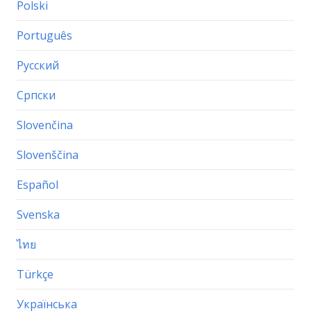
Polski
Português
Русский
Српски
Slovenčina
Slovenščina
Español
Svenska
ไทย
Türkçe
Українська