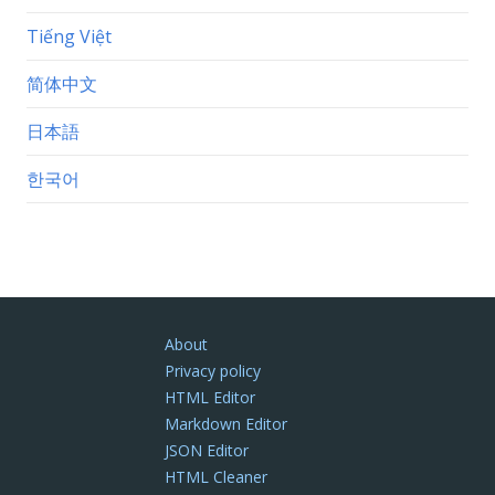
Tiếng Việt
简体中文
日本語
한국어
About
Privacy policy
HTML Editor
Markdown Editor
JSON Editor
HTML Cleaner