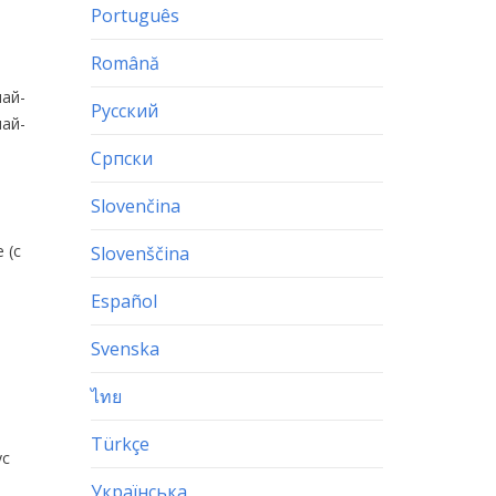
Português
Română
най-
Русский
най-
Српски
Slovenčina
 (с
Slovenščina
Español
Svenska
ไทย
Türkçe
ус
Українська