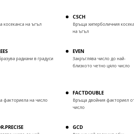
CSCH
 косеканса на ъгъл
Връща хиперболичния косек
на ъгъл
EES
EVEN
разува радиани в градуси
Закръглява число до най-
близкото четно цяло число
T
FACTDOUBLE
 факториела на число
Връща двойния факториел о
число
R.PRECISE
GCD