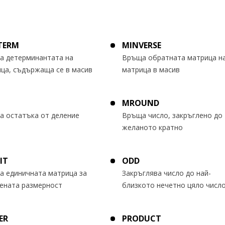
TERM
MINVERSE
а детерминантата на
Връща обратната матрица н
ца, съдържаща се в масив
матрица в масив
MROUND
 остатъка от деление
Връща число, закръглено до
желаното кратно
IT
ODD
 единичната матрица за
Закръглява число до най-
ената размерност
близкото нечетно цяло числ
ER
PRODUCT