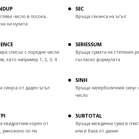
NDUP
SEC
глява число в посока,
Връща секанса на ъгъл
на на нулата
UENCE
SERIESSUM
ира списък с поредни числа
Връща сумата на степенен р
ив, като например 1, 2, 3, 4
съгласно формулата
SINH
 синуса от даден ъгъл
Връща хиперболичния синус 
число
PI
SUBTOTAL
 квадратния корен от
Връща междинна сума в спис
, умножено по пи
или в база от данни