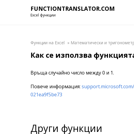
FUNCTIONTRANSLATOR.COM
Excel функции
Функции на Excel
»
Математически и тригономет
Как се използва функцията
Връща случайно число между 0 и 1.
Повече информация:
support.microsoft.com
021ea9f5be73
Други функции