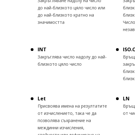
Закръгляване надолу на число
Закръ
до най-близкото цяло число или
близк
до най-близкото кратно на
близк
значимостта
Число
незав
INT
ISO.
Закръглява число надолу до най-
Връща
близкото цяло число
закръ
близк
близк
Let
LN
Присвоява имена на резултатите
Връщ
от изчислението, така че да
от чи
позволява съхранение на
междинни изчисления,
стойности или дефиниране на