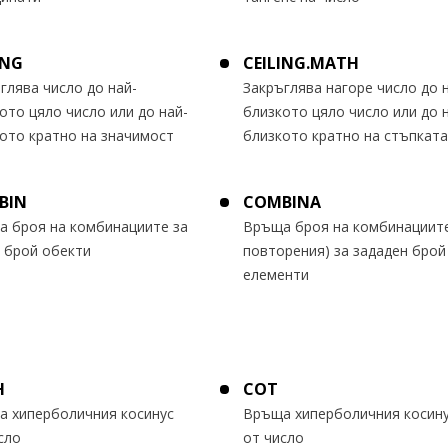
ING
CEILING.MATH
глява число до най-
Закръглява нагоре число до 
ото цяло число или до най-
близкото цяло число или до 
ото кратно на значимост
близкото кратно на стъпката
BIN
COMBINA
 броя на комбинациите за
Връща броя на комбинациите
 брой обекти
повторения) за зададен брой
елементи
H
COT
 хиперболичния косинус
Връща хиперболичния косин
сло
от число