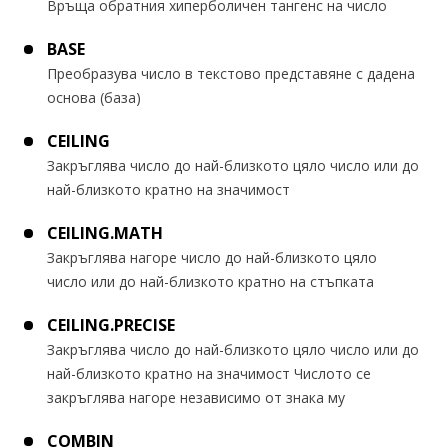
Връща обратния хиперболичен тангенс на число
BASE
Преобразува число в текстово представяне с дадена
основа (база)
CEILING
Закръглява число до най-близкото цяло число или до
най-близкото кратно на значимост
CEILING.MATH
Закръглява нагоре число до най-близкото цяло
число или до най-близкото кратно на стъпката
CEILING.PRECISE
Закръглява число до най-близкото цяло число или до
най-близкото кратно на значимост Числото се
закръглява нагоре независимо от знака му
COMBIN