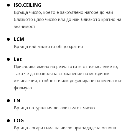
ISO.CEILING
Връща число, което е закръглено нагоре до най-
близкото цяло число или до най-близкото кратно на
значимост
LCM
Връща най-малкото общо кратно
Let
Присвоява имена на резултатите от изчислението,
така че да позволява съхранение на междинни
изчисления, стойности или дефиниране на имена във
формула
LN
Връща натуралния логаритъм от число
LOG
Връща логаритъма на число при зададена основа