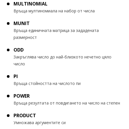
MULTINOMIAL
Връща мултиномиала на набор от числа
MUNIT
Връща единичната матрица за зададената
размерност
ODD
Закръглява число до най-близкото нечетно цяло
число
PI
Връща стойността на числото пи
POWER
Връща резултата от повдигането на число на степен
PRODUCT
Умножава аргументите си