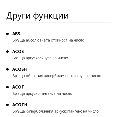
Други функции
ABS
Връща абсолютната стойност на число
ACOS
Връща аркускосинуса на число
ACOSH
Връща обратния хиперболичен косинус от число
ACOT
Връща аркускотангенса на число
ACOTH
Връща хиперболичния аркускотангенс на число