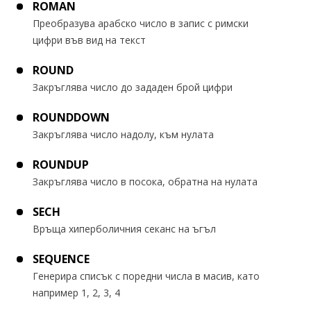
ROMAN
Преобразува арабско число в запис с римски
цифри във вид на текст
ROUND
Закръглява число до зададен брой цифри
ROUNDDOWN
Закръглява число надолу, към нулата
ROUNDUP
Закръглява число в посока, обратна на нулата
SECH
Връща хиперболичния секанс на ъгъл
SEQUENCE
Генерира списък с поредни числа в масив, като
например 1, 2, 3, 4