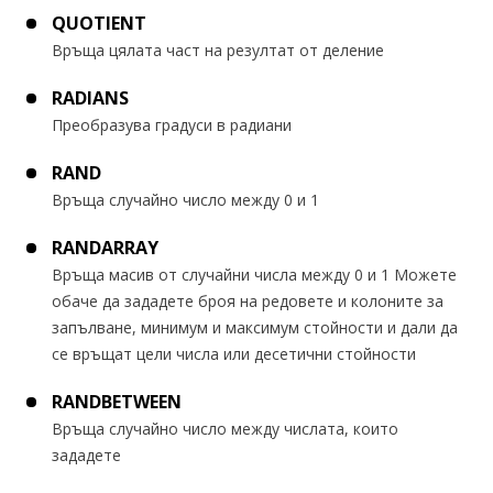
QUOTIENT
Връща цялата част на резултат от деление
RADIANS
Преобразува градуси в радиани
RAND
Връща случайно число между 0 и 1
RANDARRAY
Връща масив от случайни числа между 0 и 1 Можете
обаче да зададете броя на редовете и колоните за
запълване, минимум и максимум стойности и дали да
се връщат цели числа или десетични стойности
RANDBETWEEN
Връща случайно число между числата, които
зададете