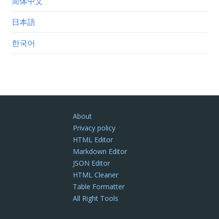
简体中文
日本語
한국어
About
Privacy policy
HTML Editor
Markdown Editor
JSON Editor
HTML Cleaner
Table Formatter
All Right Tools