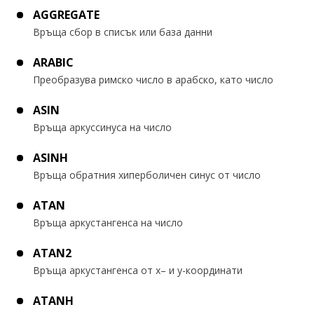
AGGREGATE
Връща сбор в списък или база данни
ARABIC
Преобразува римско число в арабско, като число
ASIN
Връща аркуссинуса на число
ASINH
Връща обратния хиперболичен синус от число
ATAN
Връща аркустангенса на число
ATAN2
Връща аркустангенса от x– и y-координати
ATANH