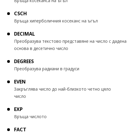
Връща косеканса на ъгъл
CSCH
Връща хиперболичния косеканс на ъгъл
DECIMAL
Преобразува текстово представяне на число с дадена
основа в десетично число
DEGREES
Преобразува радиани в градуси
EVEN
Закръглява число до най-близкото четно цяло
число
EXP
Връща числото
FACT