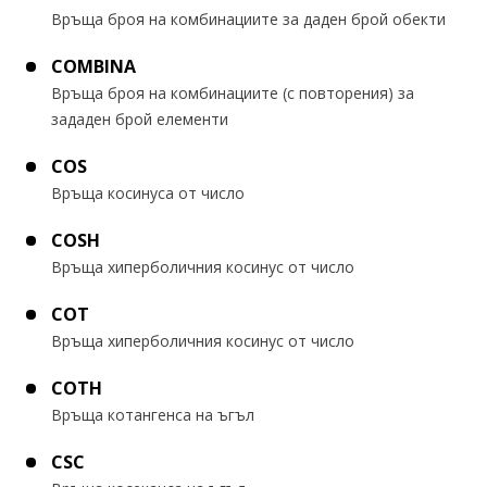
Връща броя на комбинациите за даден брой обекти
COMBINA
Връща броя на комбинациите (с повторения) за
зададен брой елементи
COS
Връща косинуса от число
COSH
Връща хиперболичния косинус от число
COT
Връща хиперболичния косинус от число
COTH
Връща котангенса на ъгъл
CSC