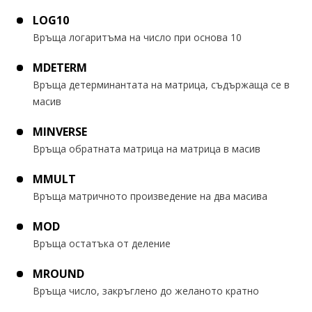
LOG10
Връща логаритъма на число при основа 10
MDETERM
Връща детерминантата на матрица, съдържаща се в
масив
MINVERSE
Връща обратната матрица на матрица в масив
MMULT
Връща матричното произведение на два масива
MOD
Връща остатъка от деление
MROUND
Връща число, закръглено до желаното кратно