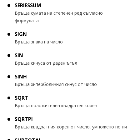
SERIESSUM
Връща сумата на степенен ред съгласно
формулата
SIGN
Връща знака на число
SIN
Връща синуса от даден ъгъл
SINH
Връща хиперболичния синус от число
SQRT
Връща положителен квадратен корен
SQRTPI
Връща квадратния корен от число, умножено по пи