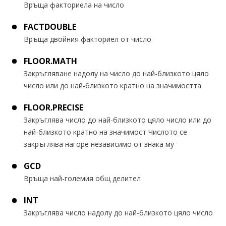
Връща факториела на число
FACTDOUBLE
Връща двойния факториел от число
FLOOR.MATH
Закръгляване надолу на число до най-близкото цяло
число или до най-близкото кратно на значимостта
FLOOR.PRECISE
Закръглява число до най-близкото цяло число или до
най-близкото кратно на значимост Числото се
закръглява нагоре независимо от знака му
GCD
Връща най-големия общ делител
INT
Закръглява число надолу до най-близкото цяло число