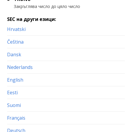
Закръглява число до цяло число
SEC на други езици:
Hrvatski
Čeština
Dansk
Nederlands
English
Eesti
Suomi
Français
Deutsch