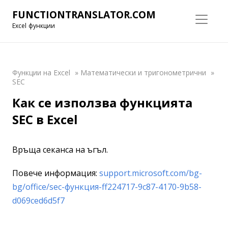
FUNCTIONTRANSLATOR.COM
Excel функции
Функции на Excel
»
Математически и тригонометрични
»
SEC
Как се използва функцията
SEC в Excel
Връща секанса на ъгъл.
Повече информация:
support.microsoft.com/bg-
bg/office/sec-функция-ff224717-9c87-4170-9b58-
d069ced6d5f7