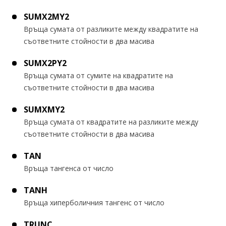
SUMX2MY2
Връща сумата от разликите между квадратите на
съответните стойности в два масива
SUMX2PY2
Връща сумата от сумите на квадратите на
съответните стойности в два масива
SUMXMY2
Връща сумата от квадратите на разликите между
съответните стойности в два масива
TAN
Връща тангенса от число
TANH
Връща хиперболичния тангенс от число
TRUNC