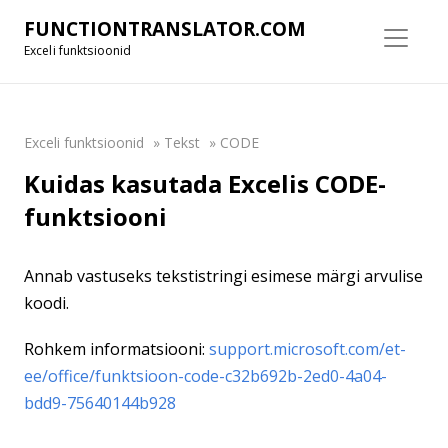
FUNCTIONTRANSLATOR.COM
Exceli funktsioonid
Exceli funktsioonid
»
Tekst
»
CODE
Kuidas kasutada Excelis CODE-
funktsiooni
Annab vastuseks tekstistringi esimese märgi arvulise
koodi.
Rohkem informatsiooni:
support.microsoft.com/et-
ee/office/funktsioon-code-c32b692b-2ed0-4a04-
bdd9-75640144b928