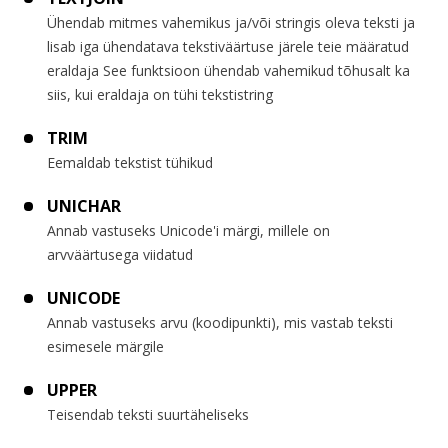
Ühendab mitmes vahemikus ja/või stringis oleva teksti ja
lisab iga ühendatava tekstiväärtuse järele teie määratud
eraldaja See funktsioon ühendab vahemikud tõhusalt ka
siis, kui eraldaja on tühi tekstistring
TRIM
Eemaldab tekstist tühikud
UNICHAR
Annab vastuseks Unicode'i märgi, millele on
arvväärtusega viidatud
UNICODE
Annab vastuseks arvu (koodipunkti), mis vastab teksti
esimesele märgile
UPPER
Teisendab teksti suurtäheliseks