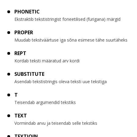
PHONETIC
Ekstraktib tekstistringist foneetilised (furigana) märgid
PROPER
Muudab tekstväärtuse iga sõna esimese tähe suurtäheks
REPT
Kordab teksti määratud arv kordi
SUBSTITUTE
Asendab tekstistringis oleva teksti uue tekstiga
T
Teisendab argumendid tekstiks
TEXT
Vormindab arvu ja teisendab selle tekstiks
TEXTJOIN