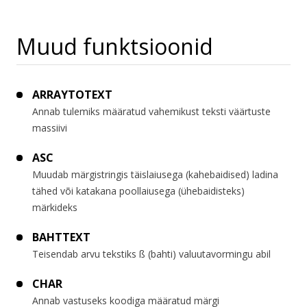
Muud funktsioonid
ARRAYTOTEXT
Annab tulemiks määratud vahemikust teksti väärtuste
massiivi
ASC
Muudab märgistringis täislaiusega (kahebaidised) ladina
tähed või katakana poollaiusega (ühebaidisteks)
märkideks
BAHTTEXT
Teisendab arvu tekstiks ß (bahti) valuutavormingu abil
CHAR
Annab vastuseks koodiga määratud märgi