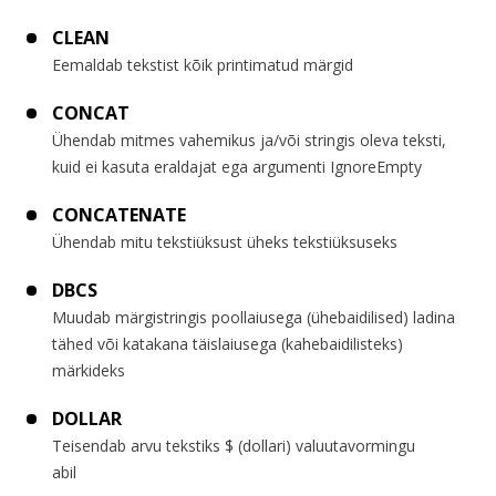
CLEAN
Eemaldab tekstist kõik printimatud märgid
CONCAT
Ühendab mitmes vahemikus ja/või stringis oleva teksti,
kuid ei kasuta eraldajat ega argumenti IgnoreEmpty
CONCATENATE
Ühendab mitu tekstiüksust üheks tekstiüksuseks
DBCS
Muudab märgistringis poollaiusega (ühebaidilised) ladina
tähed või katakana täislaiusega (kahebaidilisteks)
märkideks
DOLLAR
Teisendab arvu tekstiks $ (dollari) valuutavormingu
abil