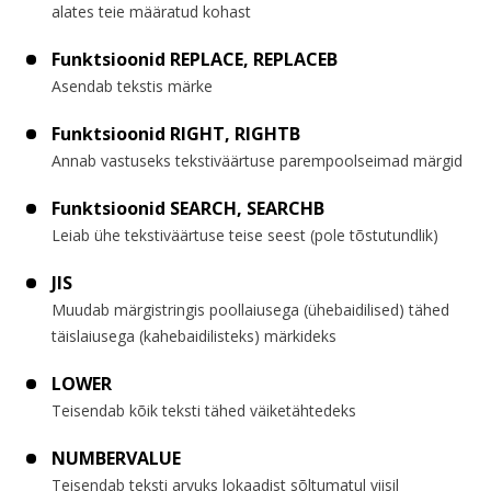
alates teie määratud kohast
Funktsioonid REPLACE, REPLACEB
Asendab tekstis märke
Funktsioonid RIGHT, RIGHTB
Annab vastuseks tekstiväärtuse parempoolseimad märgid
Funktsioonid SEARCH, SEARCHB
Leiab ühe tekstiväärtuse teise seest (pole tõstutundlik)
JIS
Muudab märgistringis poollaiusega (ühebaidilised) tähed
täislaiusega (kahebaidilisteks) märkideks
LOWER
Teisendab kõik teksti tähed väiketähtedeks
NUMBERVALUE
Teisendab teksti arvuks lokaadist sõltumatul viisil