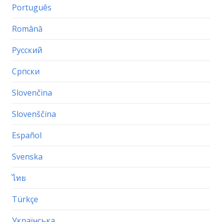
Português
Română
Русский
Српски
Slovenčina
Slovenščina
Español
Svenska
ไทย
Türkçe
Українська