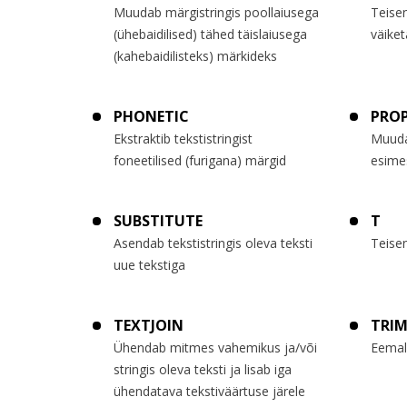
Muudab märgistringis poollaiusega
Teisen
(ühebaidilised) tähed täislaiusega
väike
(kahebaidilisteks) märkideks
PHONETIC
PRO
Ekstraktib tekstistringist
Muuda
foneetilised (furigana) märgid
esime
SUBSTITUTE
T
Asendab tekstistringis oleva teksti
Teise
uue tekstiga
TEXTJOIN
TRI
Ühendab mitmes vahemikus ja/või
Eemald
stringis oleva teksti ja lisab iga
ühendatava tekstiväärtuse järele