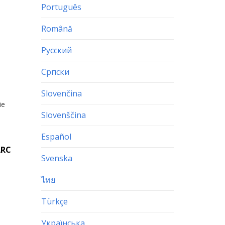
Português
Română
Русский
Српски
Slovenčina
ie
Slovenščina
Español
ARC
Svenska
ไทย
Türkçe
Українська