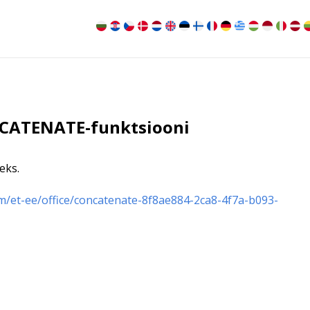
NCATENATE-funktsiooni
eks.
m/et-ee/office/concatenate-8f8ae884-2ca8-4f7a-b093-