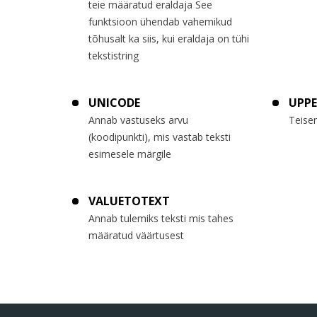
teie määratud eraldaja See
funktsioon ühendab vahemikud
tõhusalt ka siis, kui eraldaja on tühi
tekstistring
UNICODE
UPPE
Annab vastuseks arvu
Teisen
(koodipunkti), mis vastab teksti
esimesele märgile
VALUETOTEXT
Annab tulemiks teksti mis tahes
määratud väärtusest