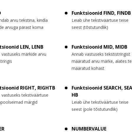
D
Funktsioonid FIND, FINDB
dab arvu tekstina, kindla
Leiab ühe tekstiväärtuse teise
de arvuga pärast koma
seest (tõstutundlik)
tsioonid LEN, LENB
Funktsioonid MID, MIDB
 vastuseks märkide arvu
Annab vastuseks tekstistringist
stringis
määratud arvu märke, alates te
määratud kohast
tsioonid RIGHT, RIGHTB
Funktsioonid SEARCH, SE
HB
 vastuseks tekstiväärtuse
poolseimad märgid
Leiab ühe tekstiväärtuse teise
seest (pole tõstutundlik)
ER
NUMBERVALUE