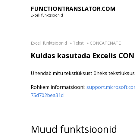
FUNCTIONTRANSLATOR.COM
Exceli funktsioonid
Exceli funktsioonid
»
Tekst
»
CONCATENATE
Kuidas kasutada Excelis CO
Ühendab mitu tekstiüksust üheks tekstiüksus
Rohkem informatsiooni:
support.microsoft.co
75d702bea31d
Muud funktsioonid