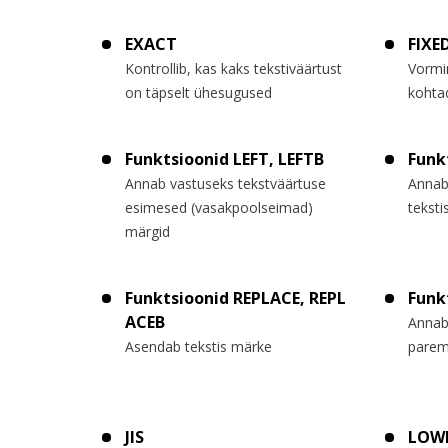
EXACT
FIXE
Kontrollib, kas kaks tekstiväärtust
Vormin
on täpselt ühesugused
kohta
Funktsioonid LEFT, LEFTB
Funk
Annab vastuseks tekstväärtuse
Annab
esimesed (vasakpoolseimad)
teksti
märgid
Funktsioonid REPLACE, REPL
Funk
ACEB
Annab
Asendab tekstis märke
parem
JIS
LOW