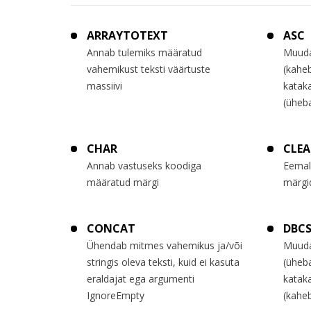
ARRAYTOTEXT
ASC
Annab tulemiks määratud
Muudab
vahemikust teksti väärtuste
(kaheb
massiivi
katak
(üheba
CHAR
CLE
Annab vastuseks koodiga
Eemald
määratud märgi
märgi
CONCAT
DBC
Ühendab mitmes vahemikus ja/või
Muuda
stringis oleva teksti, kuid ei kasuta
(üheba
eraldajat ega argumenti
kataka
IgnoreEmpty
(kaheb