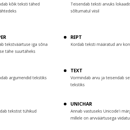
dab kõik teksti tähed
Teisendab teksti arvuks lokaadi
tähtedeks
sõltumatul viisil
PER
REPT
b tekstväärtuse iga sõna
Kordab teksti määratud arv kor
se tähe suurtäheks
TEXT
ndab argumendid tekstiks
Vormindab arvu ja teisendab sel
tekstiks
M
UNICHAR
ab tekstist tühikud
Annab vastuseks Unicode'i märg
millele on arvväärtusega viidat