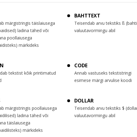
BAHTTEXT
 märgistringis täislaiusega
Teisendab arvu tekstiks ß (bahti
aidised) ladina tähed või
valuutavormingu abil
ana poollaiusega
idisteks) märkideks
AN
CODE
ab tekstist kõik printimatud
Annab vastuseks tekstistringi
d
esimese märgi arvulise koodi
S
DOLLAR
b märgistringis poollaiusega
Teisendab arvu tekstiks $ (dollar
idilised) ladina tähed või
valuutavormingu abil
na täislaiusega
aidilisteks) märkideks