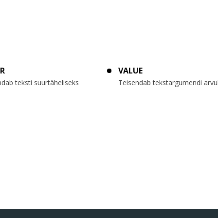
R
VALUE
dab teksti suurtäheliseks
Teisendab tekstargumendi arvu