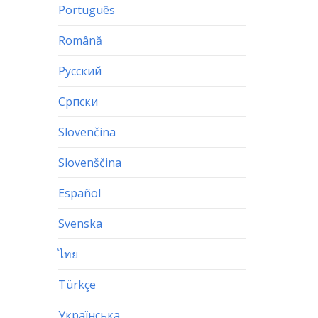
Português
Română
Русский
Српски
Slovenčina
Slovenščina
Español
Svenska
ไทย
Türkçe
Українська