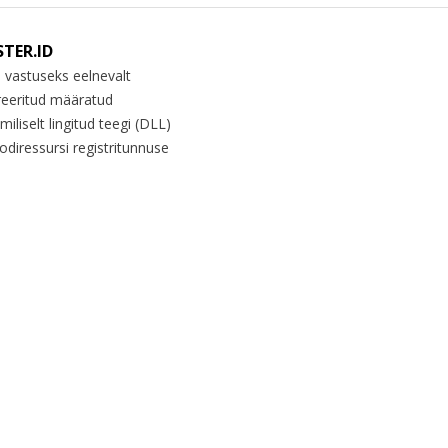
STER.ID
 vastuseks eelnevalt
reeritud määratud
iliselt lingitud teegi (DLL)
odiressursi registritunnuse