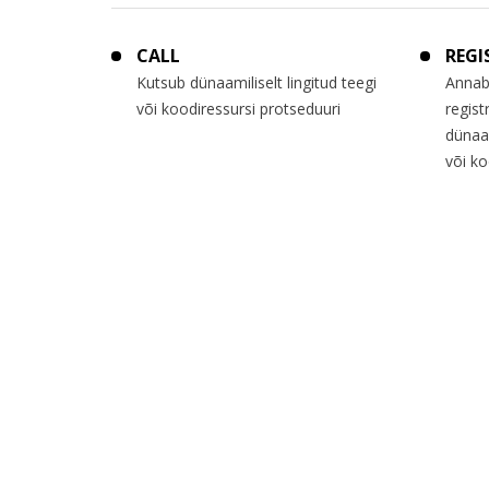
CALL
REGI
Kutsub dünaamiliselt lingitud teegi
Annab
või koodiressursi protseduuri
regist
dünaam
või ko