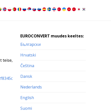
EUROCONVERT muudes keeltes:
Български
Hrvatski
 teise,
Čeština
Dansk
2f8345c
Nederlands
English
Suomi