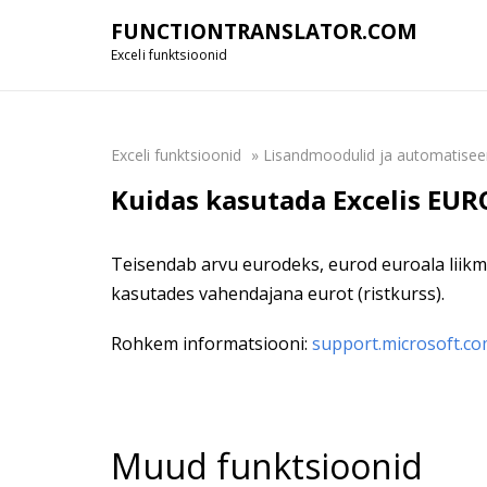
FUNCTIONTRANSLATOR.COM
Exceli funktsioonid
Exceli funktsioonid
»
Lisandmoodulid ja automatisee
Kuidas kasutada Excelis EU
Teisendab arvu eurodeks, eurod euroala liikmes
kasutades vahendajana eurot (ristkurss).
Rohkem informatsiooni:
support.microsoft.co
Muud funktsioonid