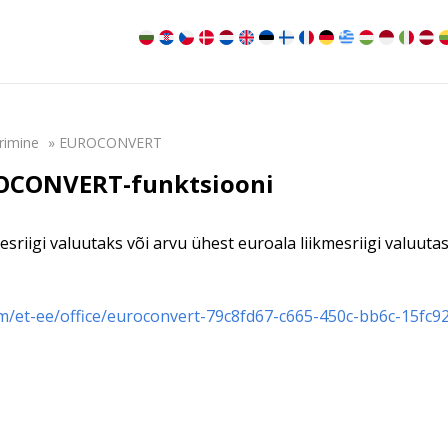
rimine
»
EUROCONVERT
ROCONVERT-funktsiooni
riigi valuutaks või arvu ühest euroala liikmesriigi valuutast
m/et-ee/office/euroconvert-79c8fd67-c665-450c-bb6c-15fc9