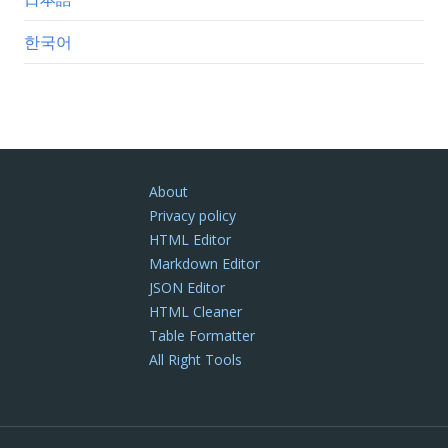
한국어
About
Privacy policy
HTML Editor
Markdown Editor
JSON Editor
HTML Cleaner
Table Formatter
All Right Tools