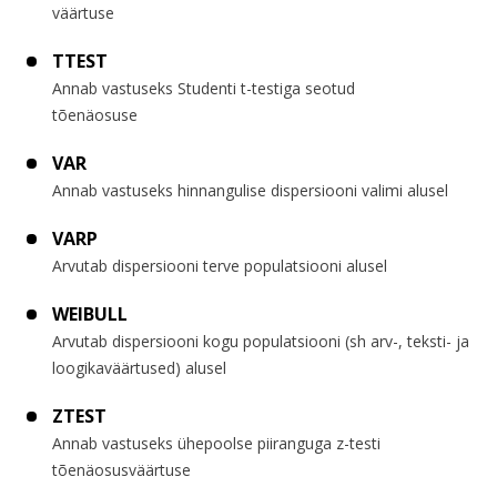
väärtuse
TTEST
Annab vastuseks Studenti t-testiga seotud
tõenäosuse
VAR
Annab vastuseks hinnangulise dispersiooni valimi alusel
VARP
Arvutab dispersiooni terve populatsiooni alusel
WEIBULL
Arvutab dispersiooni kogu populatsiooni (sh arv-, teksti- ja
loogikaväärtused) alusel
ZTEST
Annab vastuseks ühepoolse piiranguga z-testi
tõenäosusväärtuse