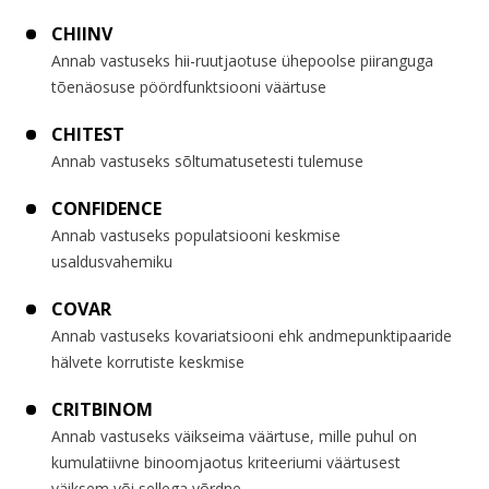
CHIINV
Annab vastuseks hii-ruutjaotuse ühepoolse piiranguga
tõenäosuse pöördfunktsiooni väärtuse
CHITEST
Annab vastuseks sõltumatusetesti tulemuse
CONFIDENCE
Annab vastuseks populatsiooni keskmise
usaldusvahemiku
COVAR
Annab vastuseks kovariatsiooni ehk andmepunktipaaride
hälvete korrutiste keskmise
CRITBINOM
Annab vastuseks väikseima väärtuse, mille puhul on
kumulatiivne binoomjaotus kriteeriumi väärtusest
väiksem või sellega võrdne