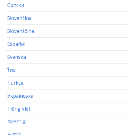
Српски
Slovenčina
Slovenščina
Español
Svenska
ไทย
Türkçe
Українська
Tiếng Việt
简体中文
日本語