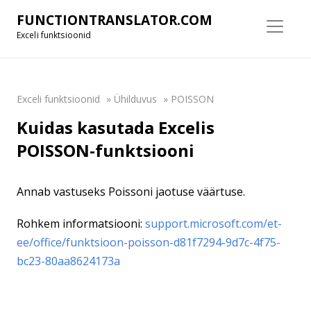
FUNCTIONTRANSLATOR.COM
Exceli funktsioonid
Exceli funktsioonid
»
Ühilduvus
»
POISSON
Kuidas kasutada Excelis
POISSON-funktsiooni
Annab vastuseks Poissoni jaotuse väärtuse.
Rohkem informatsiooni:
support.microsoft.com/et-
ee/office/funktsioon-poisson-d81f7294-9d7c-4f75-
bc23-80aa8624173a