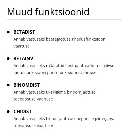
Muud funktsioonid
BETADIST
Annab vastuseks beetajaotuse tihedusfunktsiooni
väärtuse
BETAINV
Annab vastuseks määratud beetajaotuse kumulatiivse
jaotusfunktsiooni pöördfunktsiooni väärtuse
BINOMDIST
Annab vastuseks üksikliikme binoomjaotuse
tõenäosuse väärtuse
CHIDIST
Annab vastuseks hii-ruutjaotuse ühepoolse piiranguga
tõenäosuse väärtuse