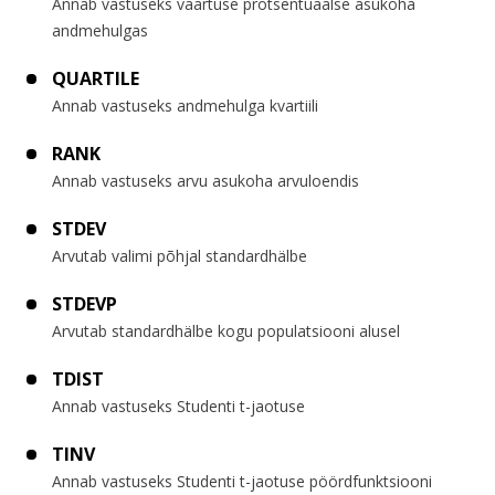
Annab vastuseks väärtuse protsentuaalse asukoha
andmehulgas
QUARTILE
Annab vastuseks andmehulga kvartiili
RANK
Annab vastuseks arvu asukoha arvuloendis
STDEV
Arvutab valimi põhjal standardhälbe
STDEVP
Arvutab standardhälbe kogu populatsiooni alusel
TDIST
Annab vastuseks Studenti t-jaotuse
TINV
Annab vastuseks Studenti t-jaotuse pöördfunktsiooni