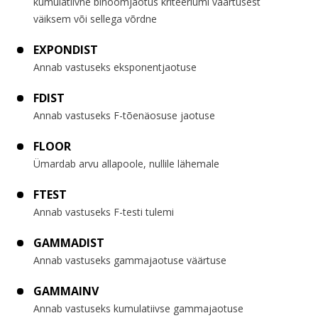
kumulatiivne binoomjaotus kriteeriumi väärtusest
väiksem või sellega võrdne
EXPONDIST
Annab vastuseks eksponentjaotuse
FDIST
Annab vastuseks F-tõenäosuse jaotuse
FLOOR
Ümardab arvu allapoole, nullile lähemale
FTEST
Annab vastuseks F-testi tulemi
GAMMADIST
Annab vastuseks gammajaotuse väärtuse
GAMMAINV
Annab vastuseks kumulatiivse gammajaotuse