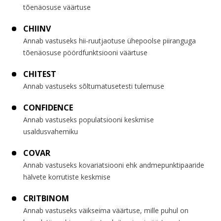
tõenäosuse väärtuse
CHIINV
Annab vastuseks hii-ruutjaotuse ühepoolse piiranguga
tõenäosuse pöördfunktsiooni väärtuse
CHITEST
Annab vastuseks sõltumatusetesti tulemuse
CONFIDENCE
Annab vastuseks populatsiooni keskmise
usaldusvahemiku
COVAR
Annab vastuseks kovariatsiooni ehk andmepunktipaaride
hälvete korrutiste keskmise
CRITBINOM
Annab vastuseks väikseima väärtuse, mille puhul on