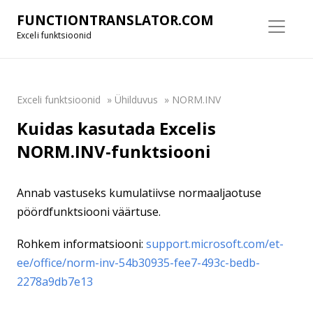
FUNCTIONTRANSLATOR.COM
Exceli funktsioonid
Exceli funktsioonid
»
Ühilduvus
»
NORM.INV
Kuidas kasutada Excelis
NORM.INV-funktsiooni
Annab vastuseks kumulatiivse normaaljaotuse
pöördfunktsiooni väärtuse.
Rohkem informatsiooni:
support.microsoft.com/et-
ee/office/norm-inv-54b30935-fee7-493c-bedb-
2278a9db7e13