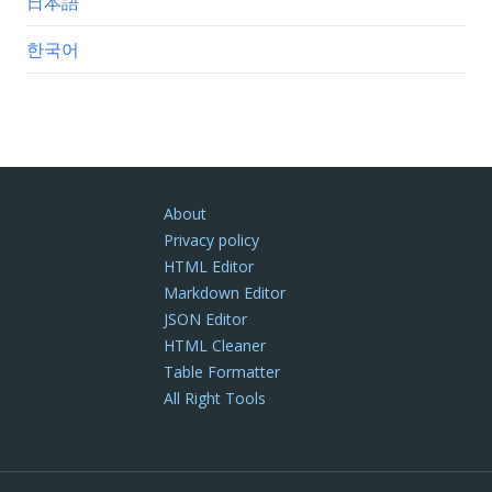
日本語
한국어
About
Privacy policy
HTML Editor
Markdown Editor
JSON Editor
HTML Cleaner
Table Formatter
All Right Tools