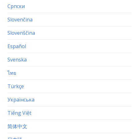
Српски
Slovenčina
Slovenščina
Español
Svenska
ไทย
Türkçe
Українська
Tiếng Việt
简体中文