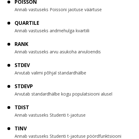
POISSON
Annab vastuseks Poissoni jaotuse väärtuse
QUARTILE
Annab vastuseks andmehulga kvartiili
RANK
Annab vastuseks arvu asukoha arvuloendis
STDEV
Arvutab valimi põhjal standardhälbe
STDEVP
Arvutab standardhälbe kogu populatsiooni alusel
TDIST
Annab vastuseks Studenti t-jaotuse
TINV
Annab vastuseks Studenti t-jaotuse pöördfunktsiooni