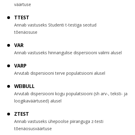
väärtuse
TTEST
Annab vastuseks Studenti t-testiga seotud
tõenäosuse
VAR
Annab vastuseks hinnangulise dispersiooni valimi alusel
VARP
Arvutab dispersiooni terve populatsiooni alusel
WEIBULL
Arvutab dispersiooni kogu populatsiooni (sh arv-, teksti- ja
loogikaväärtused) alusel
ZTEST
Annab vastuseks ühepoolse piiranguga z-testi
tõenäosusväärtuse