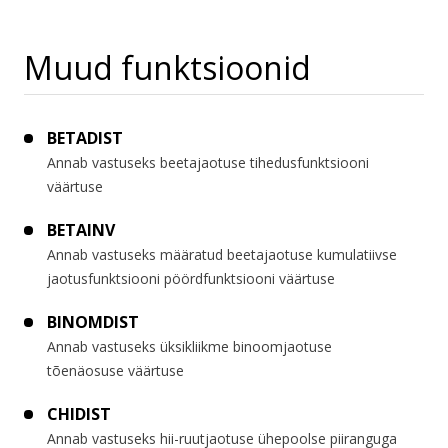
Muud funktsioonid
BETADIST
Annab vastuseks beetajaotuse tihedusfunktsiooni
väärtuse
BETAINV
Annab vastuseks määratud beetajaotuse kumulatiivse
jaotusfunktsiooni pöördfunktsiooni väärtuse
BINOMDIST
Annab vastuseks üksikliikme binoomjaotuse
tõenäosuse väärtuse
CHIDIST
Annab vastuseks hii-ruutjaotuse ühepoolse piiranguga