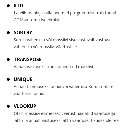
RTD
Laadib reaalajas alla andmed programmist, mis toetab
COM-automatiseerimist
SORTBY
Sordib vahemiku või massiivi sisu vastavalt vastava
vahemiku või massiivi väärtustele
TRANSPOSE
Annab vastuseks transponeeritud massiivi
UNIQUE
Annab tulemuseks loendi või vahemiku Kordumatute
väärtuste loendi
VLOOKUP
Otsib massiivi esimesest veerust näidatud väärtusega
lahtri ja annab vastuseks lahtri väärtuse, liikudes üle rea