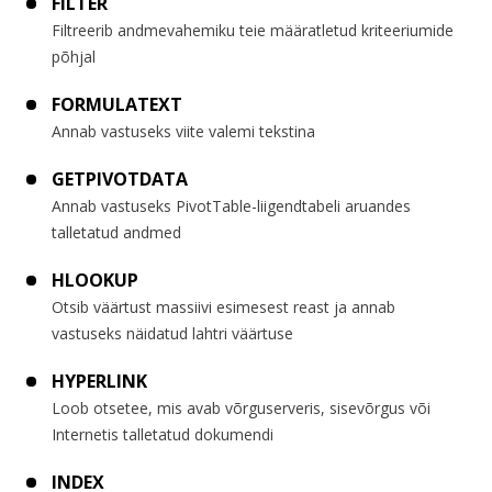
FILTER
Filtreerib andmevahemiku teie määratletud kriteeriumide
põhjal
FORMULATEXT
Annab vastuseks viite valemi tekstina
GETPIVOTDATA
Annab vastuseks PivotTable-liigendtabeli aruandes
talletatud andmed
HLOOKUP
Otsib väärtust massiivi esimesest reast ja annab
vastuseks näidatud lahtri väärtuse
HYPERLINK
Loob otsetee, mis avab võrguserveris, sisevõrgus või
Internetis talletatud dokumendi
INDEX