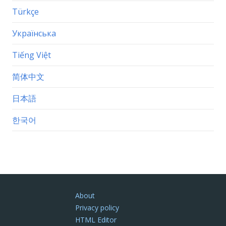
Türkçe
Українська
Tiếng Việt
简体中文
日本語
한국어
About
Privacy policy
HTML Editor