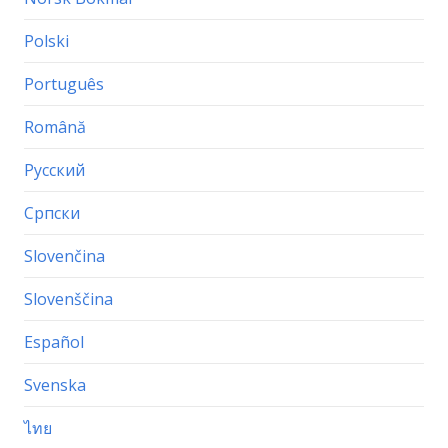
Polski
Português
Română
Русский
Српски
Slovenčina
Slovenščina
Español
Svenska
ไทย