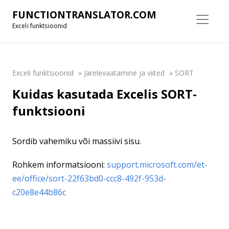
FUNCTIONTRANSLATOR.COM
Exceli funktsioonid
Exceli funktsioonid
»
Järelevaatamine ja viited
»
SORT
Kuidas kasutada Excelis SORT-
funktsiooni
Sordib vahemiku või massiivi sisu.
Rohkem informatsiooni:
support.microsoft.com/et-
ee/office/sort-22f63bd0-ccc8-492f-953d-
c20e8e44b86c