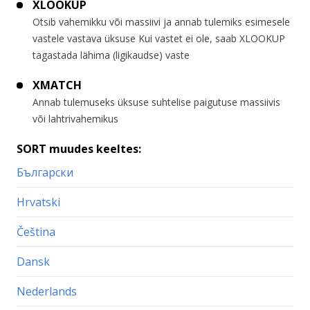
XLOOKUP
Otsib vahemikku või massiivi ja annab tulemiks esimesele
vastele vastava üksuse Kui vastet ei ole, saab XLOOKUP
tagastada lähima (ligikaudse) vaste
XMATCH
Annab tulemuseks üksuse suhtelise paigutuse massiivis
või lahtrivahemikus
SORT muudes keeltes:
Български
Hrvatski
Čeština
Dansk
Nederlands