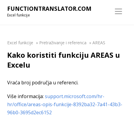
FUNCTIONTRANSLATOR.COM
Excel funkcije
Excel funkcije
»
Pretraživanje i referenca
»
AREAS
Kako koristiti funkciju AREAS u
Excelu
Vraća broj područja u referenci.
Više informacija:
support.microsoft.com/hr-
hr/office/areas-opis-funkcije-8392ba32-7a41-43b3-
96b0-3695d2ec6152