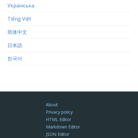
Українська
Tiếng Việt
简体中文
日本語
한국어
About
Privacy policy
HTML Editor
Markdown Editor
JSON Editor