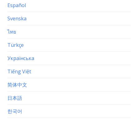
Español
Svenska
ไทย
Türkçe
Українська
Tiếng Việt
简体中文
日本語
한국어