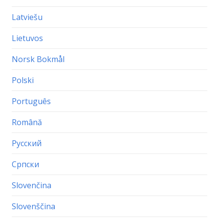
Latviešu
Lietuvos
Norsk Bokmål
Polski
Português
Română
Русский
Српски
Slovenčina
Slovenščina