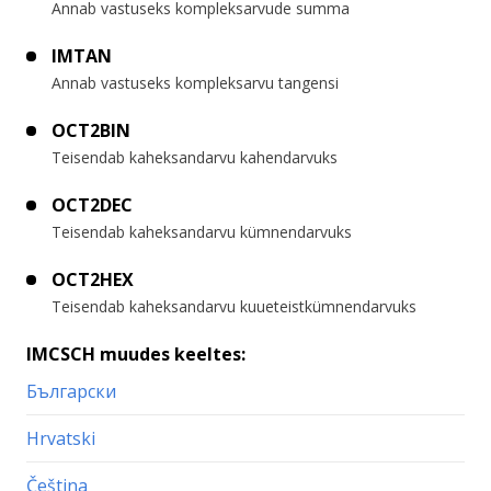
Annab vastuseks kompleksarvude summa
IMTAN
Annab vastuseks kompleksarvu tangensi
OCT2BIN
Teisendab kaheksandarvu kahendarvuks
OCT2DEC
Teisendab kaheksandarvu kümnendarvuks
OCT2HEX
Teisendab kaheksandarvu kuueteistkümnendarvuks
IMCSCH muudes keeltes:
Български
Hrvatski
Čeština