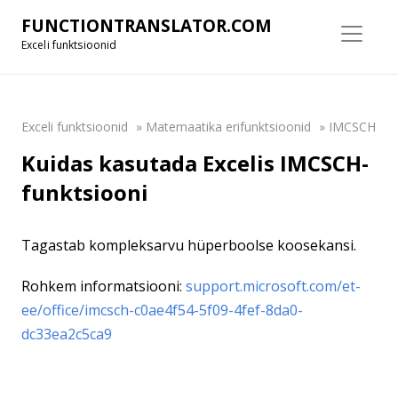
FUNCTIONTRANSLATOR.COM
Exceli funktsioonid
Exceli funktsioonid
»
Matemaatika erifunktsioonid
»
IMCSCH
Kuidas kasutada Excelis IMCSCH-
funktsiooni
Tagastab kompleksarvu hüperboolse koosekansi.
Rohkem informatsiooni:
support.microsoft.com/et-
ee/office/imcsch-c0ae4f54-5f09-4fef-8da0-
dc33ea2c5ca9