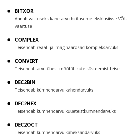
BITXOR
Annab vastuseks kahe arvu bititaseme eksklusiivse VÕI-
väärtuse
COMPLEX
Teisendab reaal- ja imaginaarosad kompleksarvuks
CONVERT
Teisendab arvu ühest mõõtühikute süsteemist teise
DEC2BIN
Teisendab kümnendarvu kahendarvuks
DEC2HEX
Teisendab kümnendarvu kuueteistkümnendarvuks
DEC2OCT
Teisendab kümnendarvu kaheksandarvuks