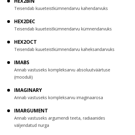
HEX2BIN
Teisendab kuueteistkümnendarvu kahendarvuks
HEX2DEC
Teisendab kuueteistkümnendarvu kümnendarvuks
HEX2OCT
Teisendab kuueteistkümnendarvu kaheksandarvuks
IMABS
Annab vastuseks kompleksarvu absoluutväärtuse
(mooduli)
IMAGINARY
Annab vastuseks kompleksarvu imaginaarosa
IMARGUMENT
Annab vastuseks argumendi teeta, radiaanides
väljendatud nurga