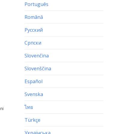
Português
Română
Русский
Српски
Slovenčina
Slovenščina
Español
Svenska
ไทย
ni
Türkçe
Українська