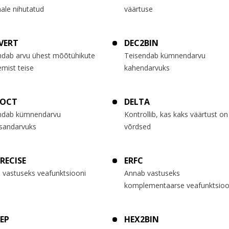
ale nihutatud
väärtuse
VERT
DEC2BIN
ndab arvu ühest mõõtühikute
Teisendab kümnendarvu
mist teise
kahendarvuks
2OCT
DELTA
ndab kümnendarvu
Kontrollib, kas kaks väärtust on
sandarvuks
võrdsed
PRECISE
ERFC
 vastuseks veafunktsiooni
Annab vastuseks
komplementaarse veafunktsioo
EP
HEX2BIN