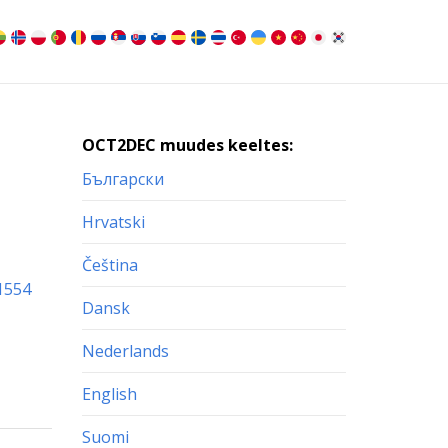
OCT2DEC muudes keeltes:
Български
Hrvatski
Čeština
1554
Dansk
Nederlands
English
Suomi