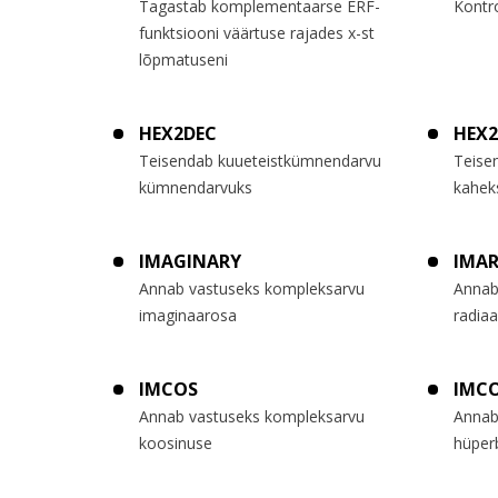
Tagastab komplementaarse ERF-
Kontro
funktsiooni väärtuse rajades x-st
lõpmatuseni
HEX2DEC
HEX
Teisendab kuueteistkümnendarvu
Teise
kümnendarvuks
kahek
IMAGINARY
IMA
Annab vastuseks kompleksarvu
Annab
imaginaarosa
radiaa
IMCOS
IMC
Annab vastuseks kompleksarvu
Annab
koosinuse
hüper