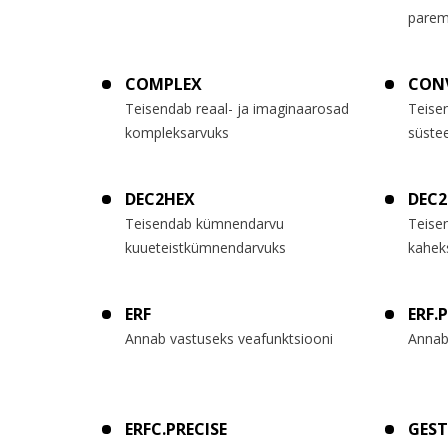
parem
COMPLEX
CON
Teisendab reaal- ja imaginaarosad
Teise
kompleksarvuks
süstee
DEC2HEX
DEC
Teisendab kümnendarvu
Teise
kuueteistkümnendarvuks
kahek
ERF
ERF.
Annab vastuseks veafunktsiooni
Annab
ERFC.PRECISE
GEST