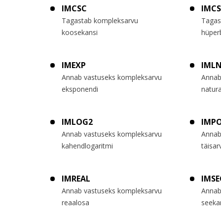
IMCSC
IMC
Tagastab kompleksarvu
Tagas
koosekansi
hüper
IMEXP
IML
Annab vastuseks kompleksarvu
Annab
eksponendi
natura
IMLOG2
IMP
Annab vastuseks kompleksarvu
Annab
kahendlogaritmi
täisar
IMREAL
IMSE
Annab vastuseks kompleksarvu
Annab
reaalosa
seeka