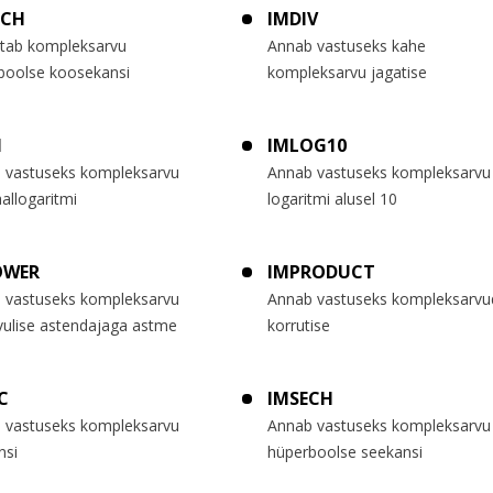
SCH
IMDIV
tab kompleksarvu
Annab vastuseks kahe
boolse koosekansi
kompleksarvu jagatise
N
IMLOG10
 vastuseks kompleksarvu
Annab vastuseks kompleksarvu
allogaritmi
logaritmi alusel 10
OWER
IMPRODUCT
 vastuseks kompleksarvu
Annab vastuseks kompleksarvu
vulise astendajaga astme
korrutise
C
IMSECH
 vastuseks kompleksarvu
Annab vastuseks kompleksarvu
nsi
hüperboolse seekansi