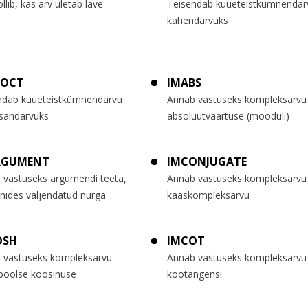
llib, kas arv ületab läve
Teisendab kuueteistkümnendar
kahendarvuks
2OCT
IMABS
ndab kuueteistkümnendarvu
Annab vastuseks kompleksarvu
sandarvuks
absoluutväärtuse (mooduli)
RGUMENT
IMCONJUGATE
 vastuseks argumendi teeta,
Annab vastuseks kompleksarvu
nides väljendatud nurga
kaaskompleksarvu
OSH
IMCOT
 vastuseks kompleksarvu
Annab vastuseks kompleksarvu
boolse koosinuse
kootangensi