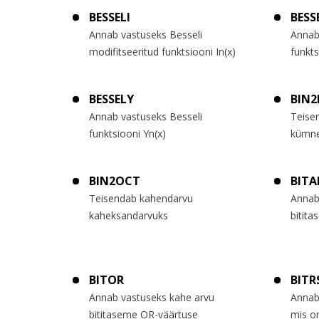
BESSELI
BESS
Annab vastuseks Besseli
Annab
modifitseeritud funktsiooni In(x)
funkts
BESSELY
BIN2
Annab vastuseks Besseli
Teise
funktsiooni Yn(x)
kümne
BIN2OCT
BIT
Teisendab kahendarvu
Annab
kaheksandarvuks
bitita
BITOR
BITR
Annab vastuseks kahe arvu
Annab
bititaseme OR-väärtuse
mis o