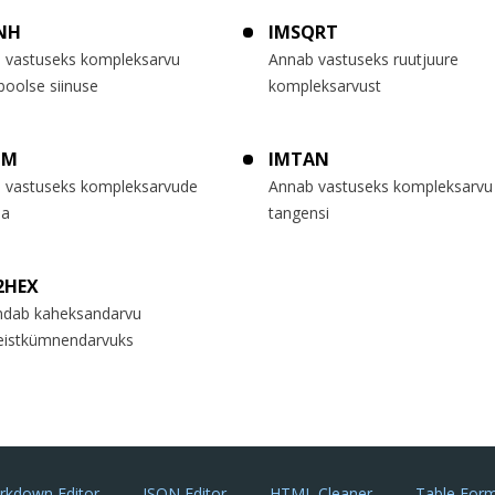
NH
IMSQRT
 vastuseks kompleksarvu
Annab vastuseks ruutjuure
boolse siinuse
kompleksarvust
UM
IMTAN
 vastuseks kompleksarvude
Annab vastuseks kompleksarvu
a
tangensi
2HEX
ndab kaheksandarvu
eistkümnendarvuks
rkdown Editor
JSON Editor
HTML Cleaner
Table Form