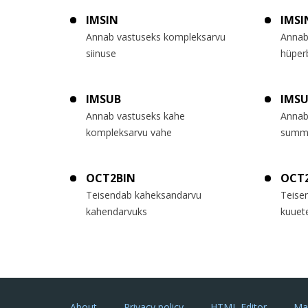
IMSIN
IMSI
Annab vastuseks kompleksarvu
Annab
siinuse
hüper
IMSUB
IMS
Annab vastuseks kahe
Annab
kompleksarvu vahe
summ
OCT2BIN
OCT
Teisendab kaheksandarvu
Teise
kahendarvuks
kuuet
About
Privacy policy
HTML Editor
Ma