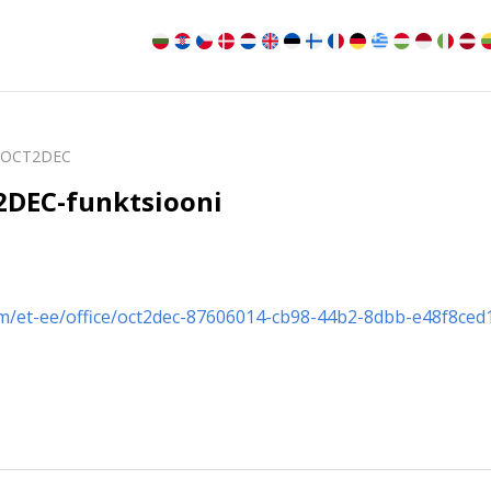
OCT2DEC
2DEC-funktsiooni
om/et-ee/office/oct2dec-87606014-cb98-44b2-8dbb-e48f8ced