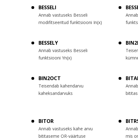
BESSELI
BESS
Annab vastuseks Besseli
Annab
modifitseeritud funktsiooni In(x)
funkts
BESSELY
BIN2
Annab vastuseks Besseli
Teise
funktsiooni Yn(x)
kümne
BIN2OCT
BIT
Teisendab kahendarvu
Annab
kaheksandarvuks
bitita
BITOR
BITR
Annab vastuseks kahe arvu
Annab
bititaseme OR-väärtuse
mis o