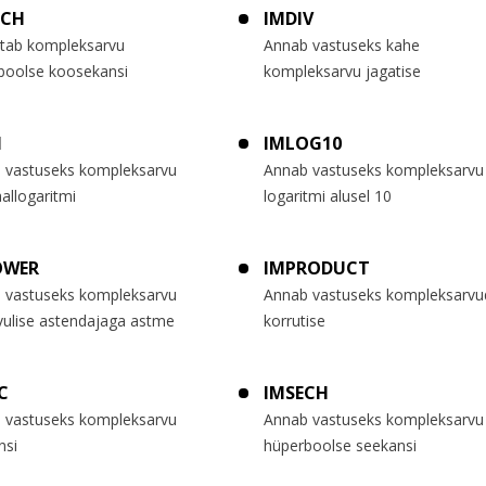
SCH
IMDIV
tab kompleksarvu
Annab vastuseks kahe
boolse koosekansi
kompleksarvu jagatise
N
IMLOG10
 vastuseks kompleksarvu
Annab vastuseks kompleksarvu
allogaritmi
logaritmi alusel 10
OWER
IMPRODUCT
 vastuseks kompleksarvu
Annab vastuseks kompleksarvu
vulise astendajaga astme
korrutise
C
IMSECH
 vastuseks kompleksarvu
Annab vastuseks kompleksarvu
nsi
hüperboolse seekansi