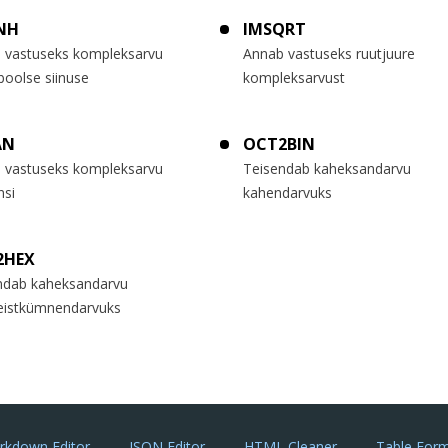
NH
IMSQRT
 vastuseks kompleksarvu
Annab vastuseks ruutjuure
boolse siinuse
kompleksarvust
AN
OCT2BIN
 vastuseks kompleksarvu
Teisendab kaheksandarvu
nsi
kahendarvuks
2HEX
ndab kaheksandarvu
eistkümnendarvuks
rkdown Editor
JSON Editor
HTML Cleaner
Table Form