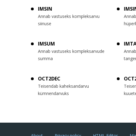
IMSIN
IMSI
Annab vastuseks kompleksarvu
Annab
siinuse
hüper
IMSUM
IMT
Annab vastuseks kompleksarvude
Annab
summa
tange
OCT2DEC
OCT
Teisendab kaheksandarvu
Teise
kümnendarvuks
kuuet
About
Privacy policy
HTML Editor
Ma