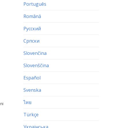
Português
Română
Русский
Српски
Slovenčina
Slovenščina
Español
Svenska
ไทย
ni
Türkçe
Українська