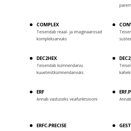
parem
COMPLEX
CON
Teisendab reaal- ja imaginaarosad
Teise
kompleksarvuks
süstee
DEC2HEX
DEC
Teisendab kümnendarvu
Teise
kuueteistkümnendarvuks
kahek
ERF
ERF.
Annab vastuseks veafunktsiooni
Annab
ERFC.PRECISE
GEST