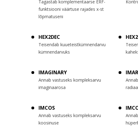
Tagastab komplementaarse ERF-
Kontro
funktsiooni väärtuse rajades x-st
lõpmatuseni
HEX2DEC
HEX
Teisendab kuueteistkümnendarvu
Teise
kümnendarvuks
kahek
IMAGINARY
IMA
Annab vastuseks kompleksarvu
Annab
imaginaarosa
radiaa
IMCOS
IMC
Annab vastuseks kompleksarvu
Annab
koosinuse
hüper