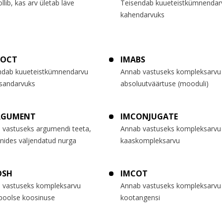
llib, kas arv ületab läve
Teisendab kuueteistkümnendar
kahendarvuks
2OCT
IMABS
ndab kuueteistkümnendarvu
Annab vastuseks kompleksarvu
sandarvuks
absoluutväärtuse (mooduli)
RGUMENT
IMCONJUGATE
 vastuseks argumendi teeta,
Annab vastuseks kompleksarvu
nides väljendatud nurga
kaaskompleksarvu
OSH
IMCOT
 vastuseks kompleksarvu
Annab vastuseks kompleksarvu
boolse koosinuse
kootangensi