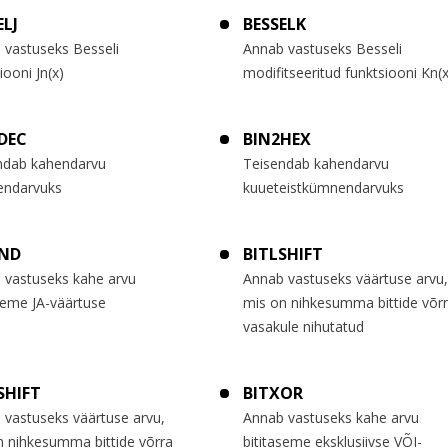
ELJ
BESSELK
 vastuseks Besseli
Annab vastuseks Besseli
iooni Jn(x)
modifitseeritud funktsiooni Kn(x
DEC
BIN2HEX
ndab kahendarvu
Teisendab kahendarvu
ndarvuks
kuueteistkümnendarvuks
AND
BITLSHIFT
 vastuseks kahe arvu
Annab vastuseks väärtuse arvu,
seme JA-väärtuse
mis on nihkesumma bittide võr
vasakule nihutatud
SHIFT
BITXOR
 vastuseks väärtuse arvu,
Annab vastuseks kahe arvu
n nihkesumma bittide võrra
bititaseme eksklusiivse VÕI-