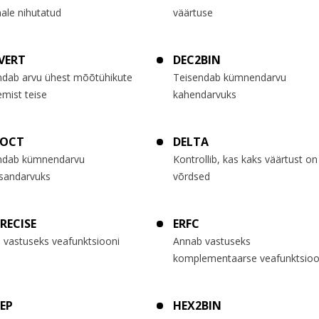
ale nihutatud
väärtuse
VERT
DEC2BIN
ndab arvu ühest mõõtühikute
Teisendab kümnendarvu
mist teise
kahendarvuks
2OCT
DELTA
ndab kümnendarvu
Kontrollib, kas kaks väärtust on
sandarvuks
võrdsed
PRECISE
ERFC
 vastuseks veafunktsiooni
Annab vastuseks
komplementaarse veafunktsioo
EP
HEX2BIN