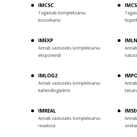
IMCSC
IMC
Tagastab kompleksarvu
Tagas
koosekansi
hüper
IMEXP
IML
Annab vastuseks kompleksarvu
Annab
eksponendi
natura
IMLOG2
IMP
Annab vastuseks kompleksarvu
Annab
kahendlogaritmi
täisar
IMREAL
IMSE
Annab vastuseks kompleksarvu
Annab
reaalosa
seeka