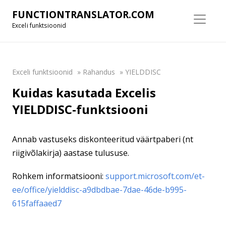
FUNCTIONTRANSLATOR.COM
Exceli funktsioonid
Exceli funktsioonid
»
Rahandus
»
YIELDDISC
Kuidas kasutada Excelis
YIELDDISC-funktsiooni
Annab vastuseks diskonteeritud väärtpaberi (nt
riigivõlakirja) aastase tulususe.
Rohkem informatsiooni:
support.microsoft.com/et-
ee/office/yielddisc-a9dbdbae-7dae-46de-b995-
615faffaaed7