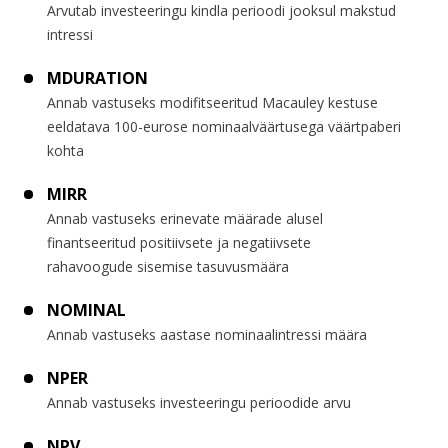
Arvutab investeeringu kindla perioodi jooksul makstud
intressi
MDURATION
Annab vastuseks modifitseeritud Macauley kestuse
eeldatava 100-eurose nominaalväärtusega väärtpaberi
kohta
MIRR
Annab vastuseks erinevate määrade alusel
finantseeritud positiivsete ja negatiivsete
rahavoogude sisemise tasuvusmäära
NOMINAL
Annab vastuseks aastase nominaalintressi määra
NPER
Annab vastuseks investeeringu perioodide arvu
NPV