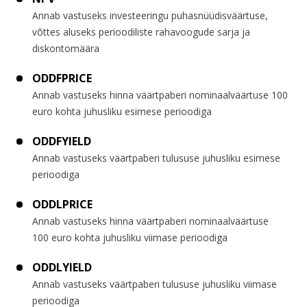
Annab vastuseks investeeringu puhasnüüdisväärtuse,
võttes aluseks perioodiliste rahavoogude sarja ja
diskontomäära
ODDFPRICE
Annab vastuseks hinna väärtpaberi nominaalväärtuse 100
euro kohta juhusliku esimese perioodiga
ODDFYIELD
Annab vastuseks väärtpaberi tulususe juhusliku esimese
perioodiga
ODDLPRICE
Annab vastuseks hinna väärtpaberi nominaalväärtuse
100 euro kohta juhusliku viimase perioodiga
ODDLYIELD
Annab vastuseks väärtpaberi tulususe juhusliku viimase
perioodiga