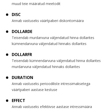
muud teie määratud meetodit
DISC
Annab vastuseks väärtpaberi diskontomäära
DOLLARDE
Teisendab murdarvuna väljendatud hinna dollarites
kümnendarvuna väljendatud hinnaks dollarites
DOLLARFR
Teisendab kümnendarvuna väljendatud hinna dollarites
murdarvuna väljendatud hinnaks dollarites
DURATION
Annab vastuseks perioodiliste intressimaksetega
väärtpaberi aastase kestuse
EFFECT
Annab vastuseks efektiivse aastase intressimäära