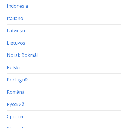
Indonesia
Italiano
Latviešu
Lietuvos
Norsk Bokmål
Polski
Português
Română
Русский
Српски