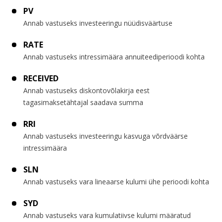
PV
Annab vastuseks investeeringu nüüdisväärtuse
RATE
Annab vastuseks intressimäära annuiteediperioodi kohta
RECEIVED
Annab vastuseks diskontovõlakirja eest
tagasimaksetähtajal saadava summa
RRI
Annab vastuseks investeeringu kasvuga võrdväärse
intressimäära
SLN
Annab vastuseks vara lineaarse kulumi ühe perioodi kohta
SYD
Annab vastuseks vara kumulatiivse kulumi määratud