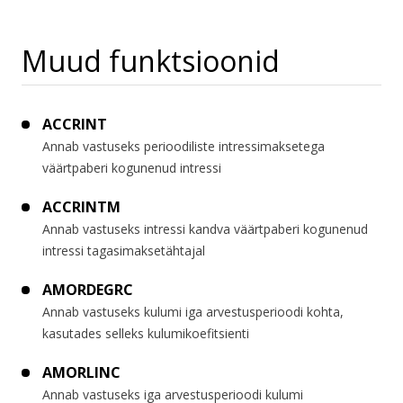
Muud funktsioonid
ACCRINT
Annab vastuseks perioodiliste intressimaksetega
väärtpaberi kogunenud intressi
ACCRINTM
Annab vastuseks intressi kandva väärtpaberi kogunenud
intressi tagasimaksetähtajal
AMORDEGRC
Annab vastuseks kulumi iga arvestusperioodi kohta,
kasutades selleks kulumikoefitsienti
AMORLINC
Annab vastuseks iga arvestusperioodi kulumi