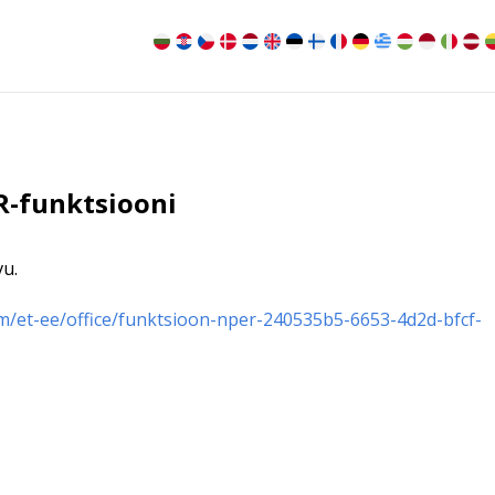
R-funktsiooni
vu.
m/et-ee/office/funktsioon-nper-240535b5-6653-4d2d-bfcf-