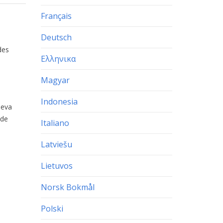
Français
Deutsch
des
Ελληνικα
Magyar
Indonesia
äeva
ade
Italiano
Latviešu
Lietuvos
Norsk Bokmål
Polski