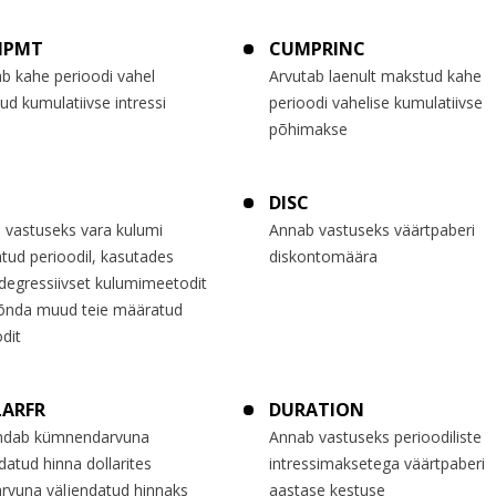
IPMT
CUMPRINC
b kahe perioodi vahel
Arvutab laenult makstud kahe
d kumulatiivse intressi
perioodi vahelise kumulatiivse
põhimakse
DISC
 vastuseks vara kulumi
Annab vastuseks väärtpaberi
tud perioodil, kasutades
diskontomäära
degressiivset kulumimeetodit
õnda muud teie määratud
dit
LARFR
DURATION
ndab kümnendarvuna
Annab vastuseks perioodiliste
datud hinna dollarites
intressimaksetega väärtpaberi
rvuna väljendatud hinnaks
aastase kestuse