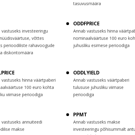
tasuvusmäära
ODDFPRICE
 vastuseks investeeringu
Annab vastuseks hinna väärtpab
nüüdisväärtuse, võttes
nominaalväärtuse 100 euro koh
s perioodiliste rahavoogude
juhusliku esimese perioodiga
 ja diskontomäära
PRICE
ODDLYIELD
 vastuseks hinna väärtpaberi
Annab vastuseks väärtpaberi
aalväärtuse 100 euro kohta
tulususe juhusliku viimase
iku viimase perioodiga
perioodiga
PPMT
 vastuseks annuiteedi
Annab vastuseks makse
odilise makse
investeeringu põhisummalt ant