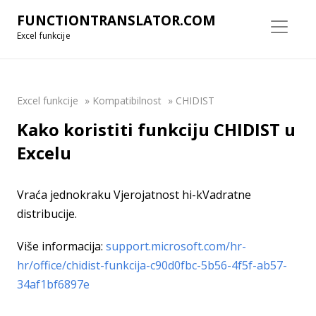
FUNCTIONTRANSLATOR.COM
Excel funkcije
Excel funkcije
»
Kompatibilnost
»
CHIDIST
Kako koristiti funkciju CHIDIST u
Excelu
Vraća jednokraku Vjerojatnost hi-kVadratne
distribucije.
Više informacija:
support.microsoft.com/hr-
hr/office/chidist-funkcija-c90d0fbc-5b56-4f5f-ab57-
34af1bf6897e