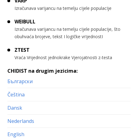
VARP
Izračunava varIjancu na temelju cIjele populacIje
WEIBULL
Izračunava varIjancu na temelju cIjele populacIje, što
obuhvaća brojeve, tekst I logIčke vrIjednostI
ZTEST
Vraća Vrijednost jednokrake Vjerojatnosti z-testa
CHIDIST na drugim jezicima:
Български
Čeština
Dansk
Nederlands
English