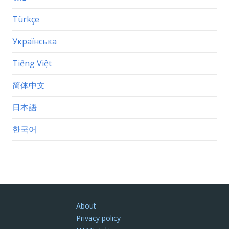
Türkçe
Українська
Tiếng Việt
简体中文
日本語
한국어
About
Privacy policy