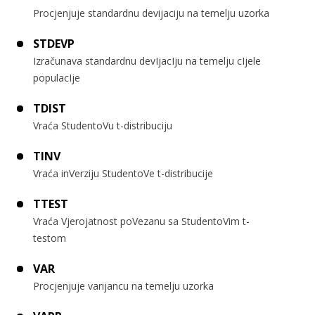
Procjenjuje standardnu devijaciju na temelju uzorka
STDEVP
Izračunava standardnu devIjacIju na temelju cIjele
populacIje
TDIST
Vraća StudentoVu t-distribuciju
TINV
Vraća inVerziju StudentoVe t-distribucije
TTEST
Vraća Vjerojatnost poVezanu sa StudentoVim t-
testom
VAR
Procjenjuje varijancu na temelju uzorka