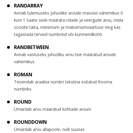
RANDARRAY
Annab tulemuseks juhuslike arvude massiivi vahemikus 0
kuni 1 Saate siiski määrata ridade ja veergude arvu, mida
soovite täita, miinimum-ja maksimumväärtuse ning kas
tagastada terveid numbreid või kümnendkohti
RANDBETWEEN
Annab vastuseks juhusliku arvu teie määratud arvude
vahemikus
ROMAN
Teisendab araabia numbri tekstina esitatud Rooma
numbriks
ROUND
Ümardab arvu määratud kohtade arvuni
ROUNDDOWN
Ümardab arvu allapoole, nulli suunas