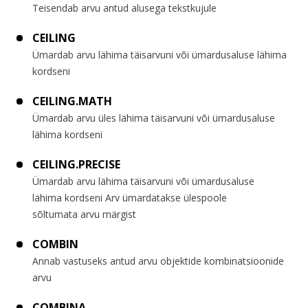
Teisendab arvu antud alusega tekstkujule
CEILING
Ümardab arvu lähima täisarvuni või ümardusaluse lähima
kordseni
CEILING.MATH
Ümardab arvu üles lähima täisarvuni või ümardusaluse
lähima kordseni
CEILING.PRECISE
Ümardab arvu lähima täisarvuni või ümardusaluse
lähima kordseni Arv ümardatakse ülespoole
sõltumata arvu märgist
COMBIN
Annab vastuseks antud arvu objektide kombinatsioonide
arvu
COMBINA