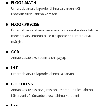
FLOOR.MATH
Ümardab arvu allapoole lähima täisarvuni või
ümardusaluse lähima kordseni
FLOOR.PRECISE
Ümardab arvu lähima täisarvuni või ümardusaluse lähima
kordseni Arv ümardatakse ülespoole sõltumata arvu
märgist
GCD
Annab vastuseks suurima ühisjagaja
INT
Ümardab arvu allapoole lähima täisarvuni
ISO.CEILING
Annab vastuseks arvu, mis on ümardatud üles lähima
täisarvuni või ümardusaluse lähima kordseni
Las