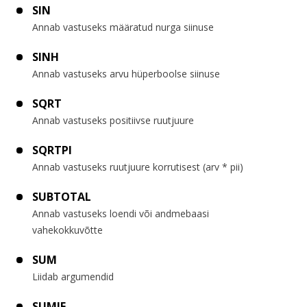
SIN
Annab vastuseks määratud nurga siinuse
SINH
Annab vastuseks arvu hüperboolse siinuse
SQRT
Annab vastuseks positiivse ruutjuure
SQRTPI
Annab vastuseks ruutjuure korrutisest (arv * pii)
SUBTOTAL
Annab vastuseks loendi või andmebaasi
vahekokkuvõtte
SUM
Liidab argumendid
SUMIF