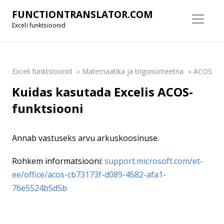
FUNCTIONTRANSLATOR.COM
Exceli funktsioonid
Exceli funktsioonid
»
Matemaatika ja trigonomeetria
»
ACOS
Kuidas kasutada Excelis ACOS-
funktsiooni
Annab vastuseks arvu arkuskoosinuse.
Rohkem informatsiooni:
support.microsoft.com/et-
ee/office/acos-cb73173f-d089-4582-afa1-
76e5524b5d5b