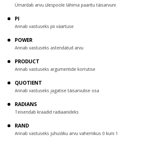
Ümardab arvu ülespoole lähima paaritu täisarvuni
PI
Annab vastuseks pii väärtuse
POWER
Annab vastuseks astendatud arvu
PRODUCT
Annab vastuseks argumentide korrutise
QUOTIENT
Annab vastuseks jagatise täisarvulise osa
RADIANS
Teisendab kraadid radiaanideks
RAND
Annab vastuseks juhusliku arvu vahemikus 0 kuni 1