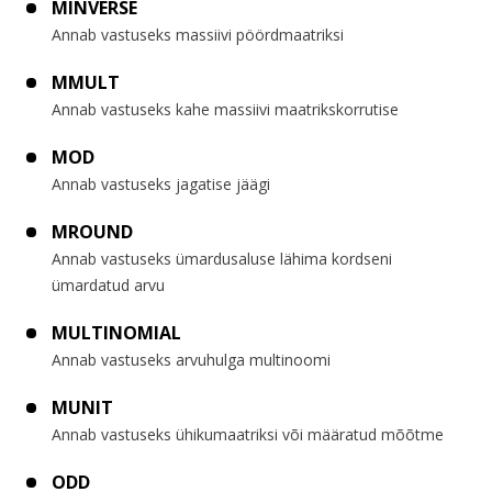
MINVERSE
Annab vastuseks massiivi pöördmaatriksi
MMULT
Annab vastuseks kahe massiivi maatrikskorrutise
MOD
Annab vastuseks jagatise jäägi
MROUND
Annab vastuseks ümardusaluse lähima kordseni
ümardatud arvu
MULTINOMIAL
Annab vastuseks arvuhulga multinoomi
MUNIT
Annab vastuseks ühikumaatriksi või määratud mõõtme
ODD