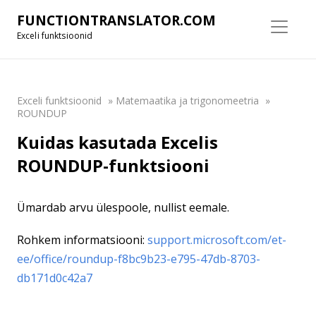
FUNCTIONTRANSLATOR.COM
Exceli funktsioonid
Exceli funktsioonid
»
Matemaatika ja trigonomeetria
»
ROUNDUP
Kuidas kasutada Excelis
ROUNDUP-funktsiooni
Ümardab arvu ülespoole, nullist eemale.
Rohkem informatsiooni:
support.microsoft.com/et-
ee/office/roundup-f8bc9b23-e795-47db-8703-
db171d0c42a7