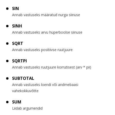
SIN
Annab vastuseks määratud nurga siinuse
SINH
Annab vastuseks arvu hüperboolse siinuse
SQRT
Annab vastuseks positiivse ruutjuure
SQRTPI
Annab vastuseks ruutjuure korrutisest (arv * pii)
SUBTOTAL
Annab vastuseks loendi või andmebaasi
vahekokkuvõtte
SUM
Liidab argumendid