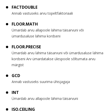
FACTDOUBLE
Annab vastuseks arvu topeltfaktoriaali
FLOOR.MATH
Ümardab arvu allapoole lähima täisarvuni või
ümardusaluse lähima kordseni
FLOOR.PRECISE
Ümardab arvu lähima täisarvuni või ümardusaluse lähima
kordseni Arv ümardatakse ülespoole sõltumata arvu
märgist
GCD
Annab vastuseks suurima ühisjagaja
INT
Ümardab arvu allapoole lähima täisarvuni
ISO.CEILING