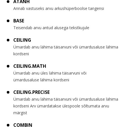
ATANH
Annab vastuseks arvu arkushüperboolse tangensi
BASE
Teisendab arvu antud alusega tekstkujule
CEILING
Ümardab arvu lähima täisarvuni või ümardusaluse lähima
kordseni
CEILING.MATH
Ümardab arvu üles lähima täisarvuni või
ümardusaluse lähima kordseni
CEILING.PRECISE
Ümardab arvu lähima täisarvuni või ümardusaluse lähima
kordseni Arv ümardatakse ülespoole sõltumata arvu
märgist
COMBIN