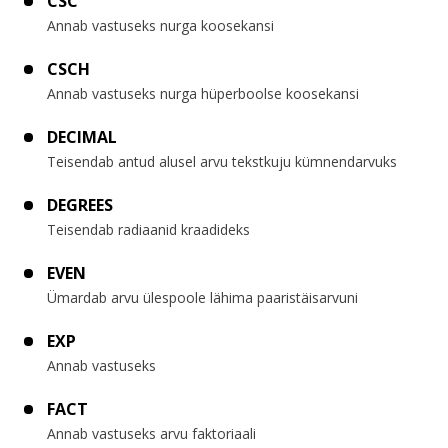
CSC
Annab vastuseks nurga koosekansi
CSCH
Annab vastuseks nurga hüperboolse koosekansi
DECIMAL
Teisendab antud alusel arvu tekstkuju kümnendarvuks
DEGREES
Teisendab radiaanid kraadideks
EVEN
Ümardab arvu ülespoole lähima paaristäisarvuni
EXP
Annab vastuseks
FACT
Annab vastuseks arvu faktoriaali