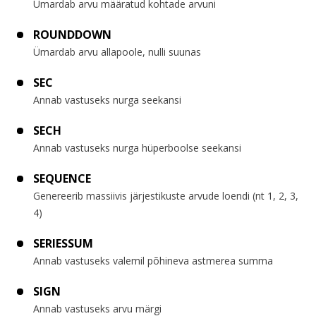
Ümardab arvu määratud kohtade arvuni
ROUNDDOWN
Ümardab arvu allapoole, nulli suunas
SEC
Annab vastuseks nurga seekansi
SECH
Annab vastuseks nurga hüperboolse seekansi
SEQUENCE
Genereerib massiivis järjestikuste arvude loendi (nt 1, 2, 3,
4)
SERIESSUM
Annab vastuseks valemil põhineva astmerea summa
SIGN
Annab vastuseks arvu märgi