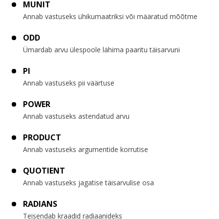
MUNIT
Annab vastuseks ühikumaatriksi või määratud mõõtme
ODD
Ümardab arvu ülespoole lähima paaritu täisarvuni
PI
Annab vastuseks pii väärtuse
POWER
Annab vastuseks astendatud arvu
PRODUCT
Annab vastuseks argumentide korrutise
QUOTIENT
Annab vastuseks jagatise täisarvulise osa
RADIANS
Teisendab kraadid radiaanideks