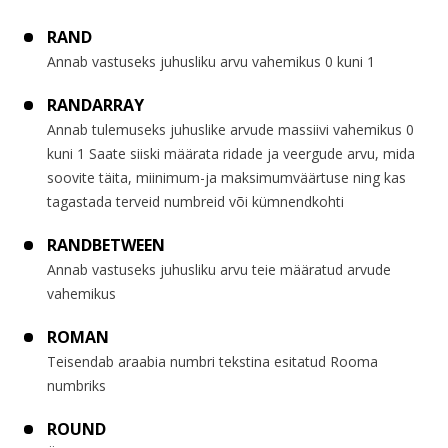
RAND
Annab vastuseks juhusliku arvu vahemikus 0 kuni 1
RANDARRAY
Annab tulemuseks juhuslike arvude massiivi vahemikus 0
kuni 1 Saate siiski määrata ridade ja veergude arvu, mida
soovite täita, miinimum-ja maksimumväärtuse ning kas
tagastada terveid numbreid või kümnendkohti
RANDBETWEEN
Annab vastuseks juhusliku arvu teie määratud arvude
vahemikus
ROMAN
Teisendab araabia numbri tekstina esitatud Rooma
numbriks
ROUND