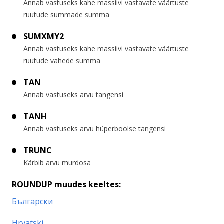
Annab vastuseks kahe massiivi vastavate väärtuste
ruutude summade summa
SUMXMY2
Annab vastuseks kahe massiivi vastavate väärtuste
ruutude vahede summa
TAN
Annab vastuseks arvu tangensi
TANH
Annab vastuseks arvu hüperboolse tangensi
TRUNC
Kärbib arvu murdosa
ROUNDUP muudes keeltes:
Български
Hrvatski