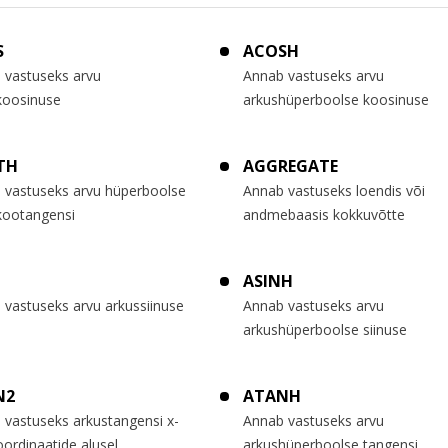
S
ACOSH
 vastuseks arvu
Annab vastuseks arvu
koosinuse
arkushüperboolse koosinuse
TH
AGGREGATE
 vastuseks arvu hüperboolse
Annab vastuseks loendis või
kootangensi
andmebaasis kokkuvõtte
ASINH
 vastuseks arvu arkussiinuse
Annab vastuseks arvu
arkushüperboolse siinuse
N2
ATANH
 vastuseks arkustangensi x-
Annab vastuseks arvu
oordinaatide alusel
arkushüperboolse tangensi