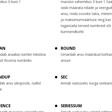
ikus 0 kuni 1
massiivi vahemikus 0 kuni 1 Sa
siiski määrata ridade ja veergu
arvu, mida soovite täita, miini
ja maksimumväärtuse ning kas
tagastada terveid numbreid või
kümnendkohti
AN
ROUND
ndab araabia numbri tekstina
Ümardab arvu määratud kohta
tud Rooma numbriks
arvuni
NDUP
SEC
b arvu ülespoole, nullist
Annab vastuseks nurga seekans
e
UENCE
SERIESSUM
erib massiivis järjestikuste
Annab vastuseks valemil põhin