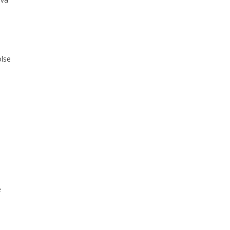
lse
e