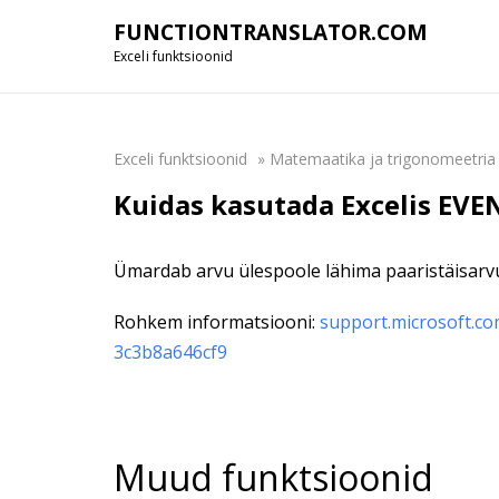
FUNCTIONTRANSLATOR.COM
Exceli funktsioonid
Exceli funktsioonid
»
Matemaatika ja trigonomeetria
Kuidas kasutada Excelis EVE
Ümardab arvu ülespoole lähima paaristäisarvu
Rohkem informatsiooni:
support.microsoft.co
3c3b8a646cf9
Muud funktsioonid