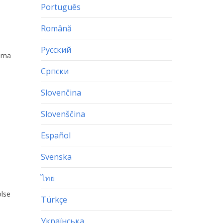
Português
Română
Русский
hima
Српски
Slovenčina
Slovenščina
Español
Svenska
ไทย
lse
Türkçe
Українська