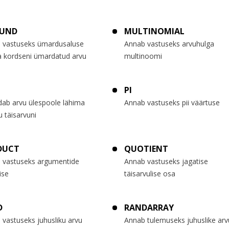
UND
MULTINOMIAL
 vastuseks ümardusaluse
Annab vastuseks arvuhulga
a kordseni ümardatud arvu
multinoomi
PI
ab arvu ülespoole lähima
Annab vastuseks pii väärtuse
u täisarvuni
DUCT
QUOTIENT
 vastuseks argumentide
Annab vastuseks jagatise
ise
täisarvulise osa
D
RANDARRAY
vastuseks juhusliku arvu
Annab tulemuseks juhuslike ar