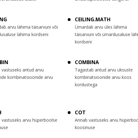
ING
CEILING.MATH
ab arvu lähima täisarvuni või
Ümardab arvu üles lähima
usaluse lähima kordseni
täisarvuni või ümardusaluse lä
kordseni
BIN
COMBINA
 vastuseks antud arvu
Tagastab antud arvu üksuste
tide kombinatsioonide arvu
kombinatsioonide arvu koos
kordustega
H
COT
 vastuseks arvu hüperboolse
Annab vastuseks arvu hüperboo
nuse
koosinuse