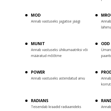
MOD
MRO
Annab vastuseks jagatise jäägi
Annab
lähim
MUNIT
ODD
Annab vastuseks ühikumaatriksi või
Ümard
määratud mõõtme
paarit
POWER
PRO
Annab vastuseks astendatud arvu
Annab
korrut
RADIANS
RAN
Teisendab kraadid radiaanideks
Annab 