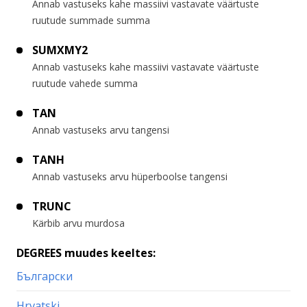
Annab vastuseks kahe massiivi vastavate väärtuste
ruutude summade summa
SUMXMY2
Annab vastuseks kahe massiivi vastavate väärtuste
ruutude vahede summa
TAN
Annab vastuseks arvu tangensi
TANH
Annab vastuseks arvu hüperboolse tangensi
TRUNC
Kärbib arvu murdosa
DEGREES muudes keeltes:
Български
Hrvatski