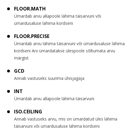
FLOOR.MATH
Ümardab arvu allapoole lähima täisarvuni või
ümardusaluse lähima kordseni
FLOOR.PRECISE
Ümardab arvu lähima täisarvuni või ümardusaluse lähima
kordseni Arv ümardatakse ülespoole sõltumata arvu
märgist
GCD
Annab vastuseks suurima ühisjagaja
INT
Ümardab arvu allapoole lähima täisarvuni
ISO.CEILING
Annab vastuseks arvu, mis on ümardatud üles lähima
täisarvuni või ümardusaluse lähima kordseni