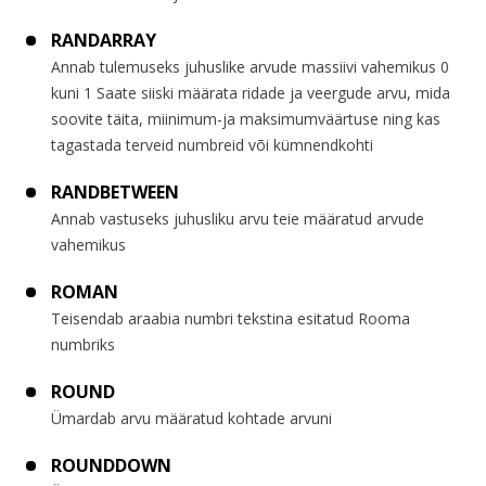
RANDARRAY
Annab tulemuseks juhuslike arvude massiivi vahemikus 0
kuni 1 Saate siiski määrata ridade ja veergude arvu, mida
soovite täita, miinimum-ja maksimumväärtuse ning kas
tagastada terveid numbreid või kümnendkohti
RANDBETWEEN
Annab vastuseks juhusliku arvu teie määratud arvude
vahemikus
ROMAN
Teisendab araabia numbri tekstina esitatud Rooma
numbriks
ROUND
Ümardab arvu määratud kohtade arvuni
ROUNDDOWN