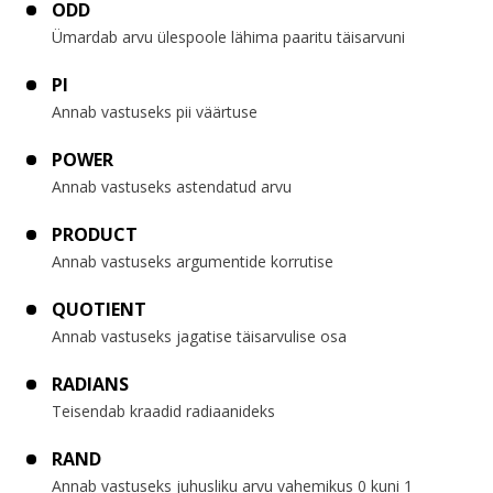
ODD
Ümardab arvu ülespoole lähima paaritu täisarvuni
PI
Annab vastuseks pii väärtuse
POWER
Annab vastuseks astendatud arvu
PRODUCT
Annab vastuseks argumentide korrutise
QUOTIENT
Annab vastuseks jagatise täisarvulise osa
RADIANS
Teisendab kraadid radiaanideks
RAND
Annab vastuseks juhusliku arvu vahemikus 0 kuni 1