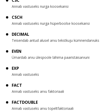
CSC
Annab vastuseks nurga koosekansi
CSCH
Annab vastuseks nurga hüperboolse koosekansi
DECIMAL
Teisendab antud alusel arvu tekstkuju kümnendarvuks
EVEN
Ümardab arvu ülespoole lähima paaristäisarvuni
EXP
Annab vastuseks
FACT
Annab vastuseks arvu faktoriaali
FACTDOUBLE
Annab vastuseks arvu topeltfaktoriaali