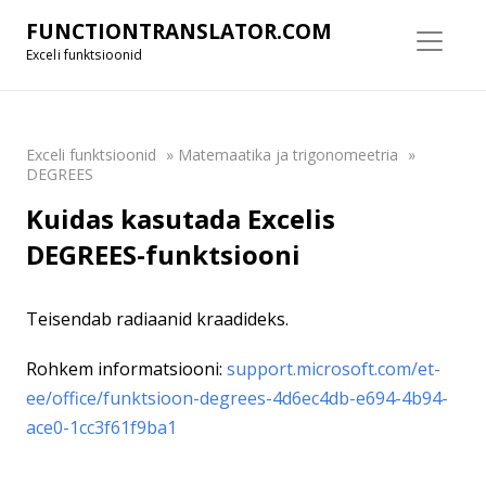
FUNCTIONTRANSLATOR.COM
Exceli funktsioonid
Exceli funktsioonid
»
Matemaatika ja trigonomeetria
»
DEGREES
Kuidas kasutada Excelis
DEGREES-funktsiooni
Teisendab radiaanid kraadideks.
Rohkem informatsiooni:
support.microsoft.com/et-
ee/office/funktsioon-degrees-4d6ec4db-e694-4b94-
ace0-1cc3f61f9ba1