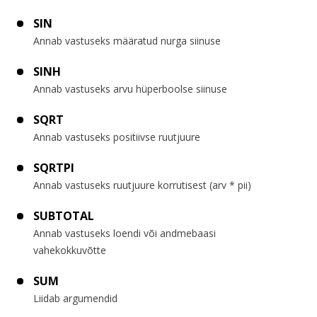
SIN
Annab vastuseks määratud nurga siinuse
SINH
Annab vastuseks arvu hüperboolse siinuse
SQRT
Annab vastuseks positiivse ruutjuure
SQRTPI
Annab vastuseks ruutjuure korrutisest (arv * pii)
SUBTOTAL
Annab vastuseks loendi või andmebaasi
vahekokkuvõtte
SUM
Liidab argumendid