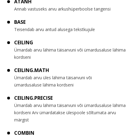
ATANH
Annab vastuseks arvu arkushüperboolse tangensi
BASE
Teisendab arvu antud alusega tekstkujule
CEILING
Ümardab arvu lähima täisarvuni või ümardusaluse lähima
kordseni
CEILING.MATH
Ümardab arvu üles lähima täisarvuni või
ümardusaluse lähima kordseni
CEILING.PRECISE
Ümardab arvu lähima täisarvuni või ümardusaluse lähima
kordseni Arv ümardatakse ülespoole sõltumata arvu
märgist
COMBIN