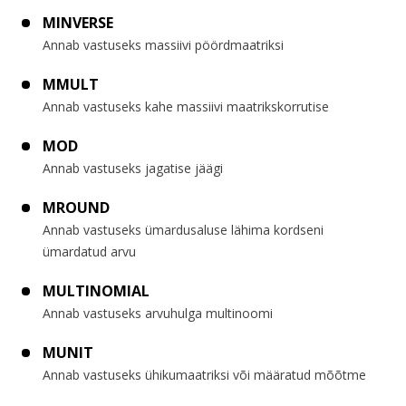
MINVERSE
Annab vastuseks massiivi pöördmaatriksi
MMULT
Annab vastuseks kahe massiivi maatrikskorrutise
MOD
Annab vastuseks jagatise jäägi
MROUND
Annab vastuseks ümardusaluse lähima kordseni
ümardatud arvu
MULTINOMIAL
Annab vastuseks arvuhulga multinoomi
MUNIT
Annab vastuseks ühikumaatriksi või määratud mõõtme