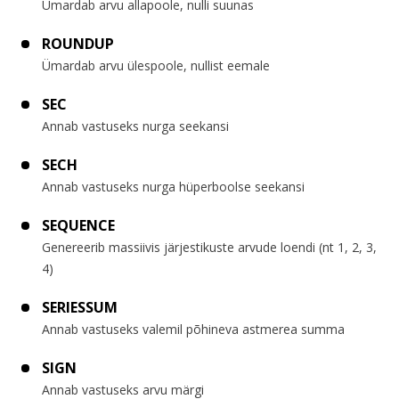
Ümardab arvu allapoole, nulli suunas
ROUNDUP
Ümardab arvu ülespoole, nullist eemale
SEC
Annab vastuseks nurga seekansi
SECH
Annab vastuseks nurga hüperboolse seekansi
SEQUENCE
Genereerib massiivis järjestikuste arvude loendi (nt 1, 2, 3,
4)
SERIESSUM
Annab vastuseks valemil põhineva astmerea summa
SIGN
Annab vastuseks arvu märgi