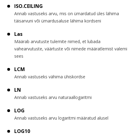
ISO.CEILING
Annab vastuseks arvu, mis on ümardatud üles lähima
täisarvuni või ümardusaluse lähima kordseni
Las
Määrab arvutuste tulemite nimed, et lubada
vahearvutuste, väärtuste või nimede määratlemist valemi
sees
LCM
Annab vastuseks vähima ühiskordse
LN
Annab vastuseks arvu naturaallogaritmi
LOG
Annab vastuseks arvu logaritmi määratud alusel
LOG10