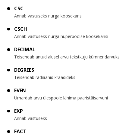
CSC
Annab vastuseks nurga koosekansi
CSCH
Annab vastuseks nurga hüperboolse koosekansi
DECIMAL
Teisendab antud alusel arvu tekstkuju kümnendarvuks
DEGREES
Teisendab radiaanid kraadideks
EVEN
Ümardab arvu ülespoole lähima paaristäisarvuni
EXP
Annab vastuseks
FACT