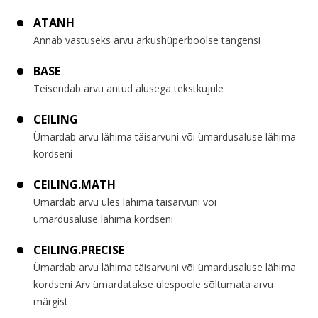
ATANH
Annab vastuseks arvu arkushüperboolse tangensi
BASE
Teisendab arvu antud alusega tekstkujule
CEILING
Ümardab arvu lähima täisarvuni või ümardusaluse lähima
kordseni
CEILING.MATH
Ümardab arvu üles lähima täisarvuni või
ümardusaluse lähima kordseni
CEILING.PRECISE
Ümardab arvu lähima täisarvuni või ümardusaluse lähima
kordseni Arv ümardatakse ülespoole sõltumata arvu
märgist