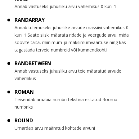
Annab vastuseks juhusliku arvu vahemikus 0 kuni 1
RANDARRAY
Annab tulemuseks juhuslike arvude massiivi vahemikus 0
kuni 1 Saate siiski määrata ridade ja veergude arvu, mida
soovite täita, miinimum-ja maksimumväärtuse ning kas
tagastada terveid numbreid või kümnendkohti
RANDBETWEEN
Annab vastuseks juhusliku arvu teie määratud arvude
vahemikus
ROMAN
Teisendab araabia numbri tekstina esitatud Rooma
numbriks
ROUND
Ümardab arvu määratud kohtade arvuni