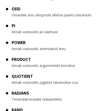
ODD
Ümardab arvu ülespoole lähima paaritu täisarvuni
PI
Annab vastuseks pii väärtuse
POWER
Annab vastuseks astendatud arvu
PRODUCT
Annab vastuseks argumentide korrutise
QUOTIENT
Annab vastuseks jagatise täisarvulise osa
RADIANS
Teisendab kraadid radiaanideks
RAND