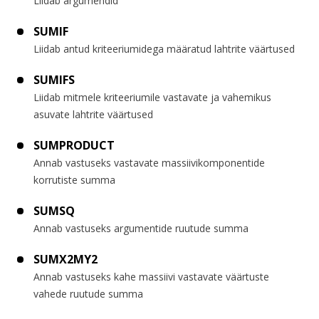
Liidab argumendid
SUMIF
Liidab antud kriteeriumidega määratud lahtrite väärtused
SUMIFS
Liidab mitmele kriteeriumile vastavate ja vahemikus
asuvate lahtrite väärtused
SUMPRODUCT
Annab vastuseks vastavate massiivikomponentide
korrutiste summa
SUMSQ
Annab vastuseks argumentide ruutude summa
SUMX2MY2
Annab vastuseks kahe massiivi vastavate väärtuste
vahede ruutude summa