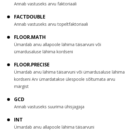
Annab vastuseks arvu faktoriaali
FACTDOUBLE
Annab vastuseks arvu topeltfaktoriaali
FLOOR.MATH
Ümardab arvu allapoole lähima täisarvuni või
ümardusaluse lähima kordseni
FLOOR.PRECISE
Ümardab arvu lähima täisarvuni või ümardusaluse lähima
kordseni Arv ümardatakse ülespoole sõltumata arvu
märgist
GCD
Annab vastuseks suurima ühisjagaja
INT
Ümardab arvu allapoole lähima täisarvuni