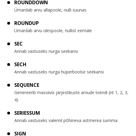
ROUNDDOWN
Ümardab arvu allapoole, nulli suunas
ROUNDUP
Ümardab arvu ülespoole, nullist eemale
SEC
Annab vastuseks nurga seekansi
SECH
Annab vastuseks nurga hüperboolse seekansi
SEQUENCE
Genereerib massiivis järjestikuste arvude loendi (nt 1, 2, 3,
4)
SERIESSUM
Annab vastuseks valemil põhineva astmerea summa
SIGN