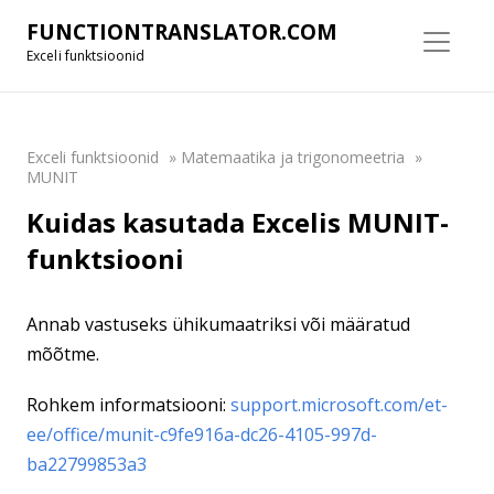
FUNCTIONTRANSLATOR.COM
Exceli funktsioonid
Exceli funktsioonid
»
Matemaatika ja trigonomeetria
»
MUNIT
Kuidas kasutada Excelis MUNIT-
funktsiooni
Annab vastuseks ühikumaatriksi või määratud
mõõtme.
Rohkem informatsiooni:
support.microsoft.com/et-
ee/office/munit-c9fe916a-dc26-4105-997d-
ba22799853a3